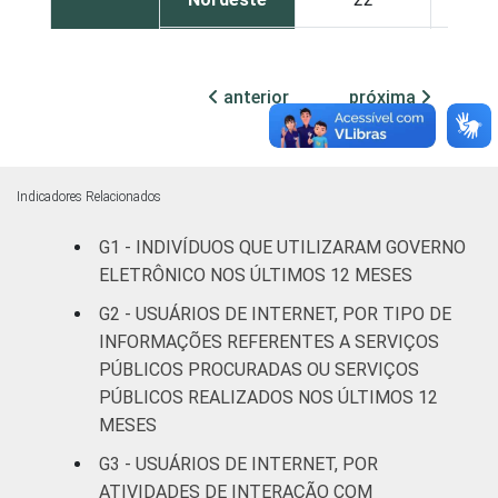
Sul
25
2
anterior
próxima
Norte
23
2
Centro-
29
3
Oeste
Indicadores Relacionados
Sexo
Masculino
30
3
G1 - INDIVÍDUOS QUE UTILIZARAM GOVERNO
ELETRÔNICO NOS ÚLTIMOS 12 MESES
Feminino
23
2
G2 - USUÁRIOS DE INTERNET, POR TIPO DE
INFORMAÇÕES REFERENTES A SERVIÇOS
Grau de
Analfabeto /
PÚBLICOS PROCURADAS OU SERVIÇOS
instrução
Educação
6
PÚBLICOS REALIZADOS NOS ÚLTIMOS 12
infantil
MESES
Fundamental
9
G3 - USUÁRIOS DE INTERNET, POR
ATIVIDADES DE INTERAÇÃO COM