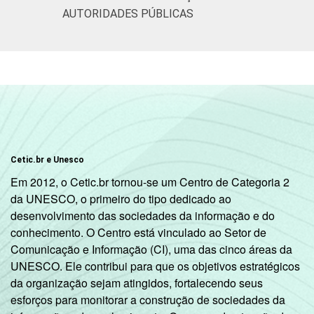
Médio
27
2
AUTORIDADES PÚBLICAS
Superior
54
5
Faixa
De 10 a 15
6
etária
anos
De 16 a 24
32
2
anos
Cetic.br e Unesco
Em 2012, o Cetic.br tornou-se um Centro de Categoria 2
De 25 a 34
31
3
da UNESCO, o primeiro do tipo dedicado ao
anos
desenvolvimento das sociedades da informação e do
conhecimento. O Centro está vinculado ao Setor de
De 35 a 44
33
3
Comunicação e Informação (CI), uma das cinco áreas da
anos
UNESCO. Ele contribui para que os objetivos estratégicos
da organização sejam atingidos, fortalecendo seus
De 45 a 59
25
2
esforços para monitorar a construção de sociedades da
anos