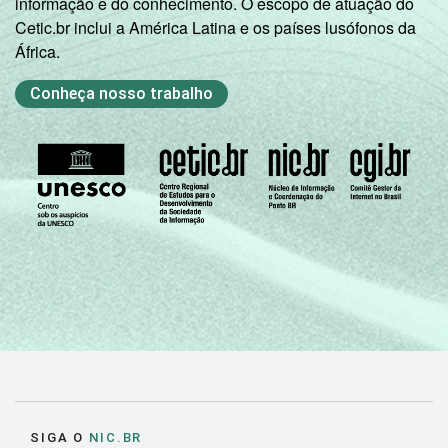
informação e do conhecimento. O escopo de atuação do
Cetic.br inclui a América Latina e os países lusófonos da
De 60 anos
14
1
África.
ou mais
Conheça nosso trabalho
Renda
Até 1 SM
13
Familiar
Mais de 1
21
1
SM até 2 SM
Mais de 2
26
2
SM até 3 SM
Mais de 3
39
4
SM até 5 SM
Mais de 5
SM até 10
46
4
SM
SIGA O
NIC.BR