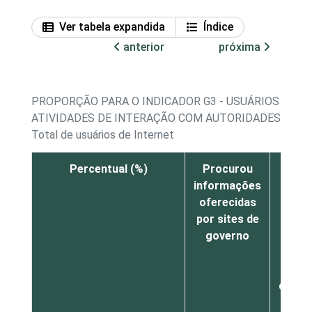
Ver tabela expandida
Índice
anterior
próxima
PROPORÇÃO PARA O INDICADOR G3 - USUÁRIOS DE IN
ATIVIDADES DE INTERAÇÃO COM AUTORIDADES PÚBL
Total de usuários de Internet
Percentual (%)
Procurou
Real
informações
al
oferecidas
ser
por sites de
púb
governo
como
exem
emi
docum
pe