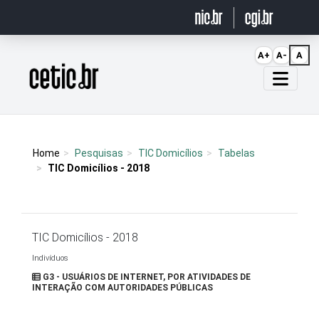
Ir para o conteúdo
A+
A-
A
Página inicial
Home
Pesquisas
TIC Domicílios
Tabelas
TIC Domicílios - 2018
TIC Domicílios - 2018
Indivíduos
G3 - USUÁRIOS DE INTERNET, POR ATIVIDADES DE
INTERAÇÃO COM AUTORIDADES PÚBLICAS