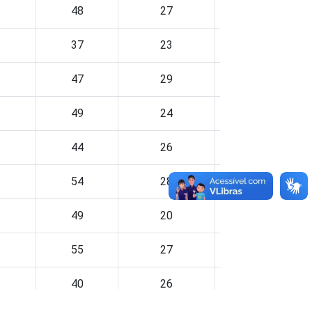
48
27
53
37
23
56
47
29
58
49
24
46
44
26
49
54
28
54
49
20
47
55
27
57
40
26
49