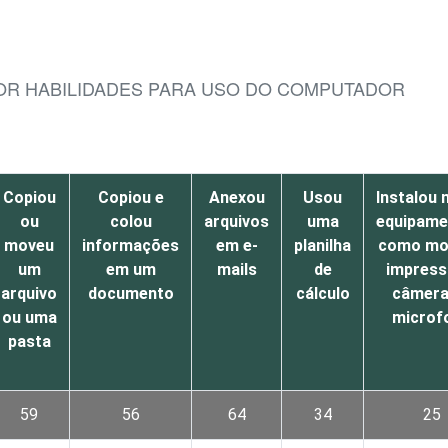
POR HABILIDADES PARA USO DO COMPUTADOR
Copiou
Copiou e
Anexou
Usou
Instalou 
ou
colou
arquivos
uma
equipame
moveu
informações
em e-
planilha
como mo
um
em um
mails
de
impress
arquivo
documento
cálculo
câmera
ou uma
microf
pasta
59
56
64
34
25