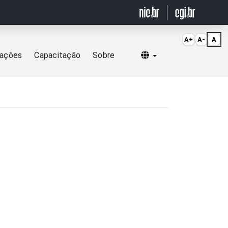
A+
A-
A
Selecionar idioma
cações
Capacitação
Sobre