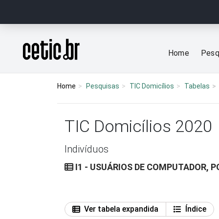
Ir para o conteúdo
Página inicial
Home
Pesq
Home
Pesquisas
TIC Domicílios
Tabelas
TIC Domicílios 2020
Indivíduos
I1 - USUÁRIOS DE COMPUTADOR, 
Ver tabela expandida
Índice