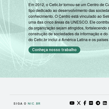
Em 2012, o Cetic.br tornou-se um Centro de 
Superior
tipo dedicado ao desenvolvimento das socied
conhecimento. O Centro está vinculado ao Set
FAIXA
De 10 a 15 anos
uma das cinco áreas da UNESCO. Ele contribui
ETÁRIA
da organização sejam atingidos, fortalecendo 
De 16 a 24 anos
construção de sociedades da informação e do
do Cetic.br inclui a América Latina e os países
De 25 a 34 anos
Conheça nosso trabalho
De 35 a 44 anos
De 45 a 59 anos
De 60 anos ou mais
RENDA
Até 1 SM
FAMILIAR
Mais de 1 SM até 2
YOUTUBE DO NIC.BR
TWITTER DO NIC
FACEBOOK DO
FLICKR DO
TELEGR
LI
SIGA O
NIC.BR
SM