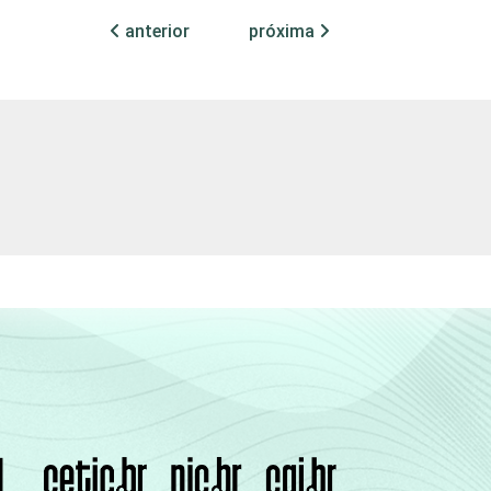
47
27
58
anterior
próxima
51
24
47
47
36
58
41
36
65
15
9
9
0
0
0
22
7
7
38
9
24
44
27
51