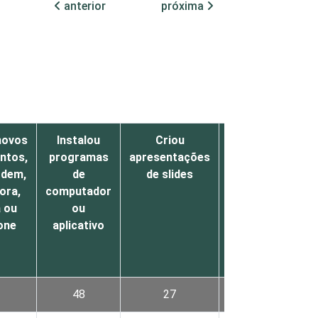
anterior
próxima
novos
Instalou
Criou
Transferiu
ntos,
programas
apresentações
arquivos
dem,
de
de slides
entre
ora,
computador
computador e
 ou
ou
outros
one
aplicativo
equipamentos
ou
dispositivos
48
27
53