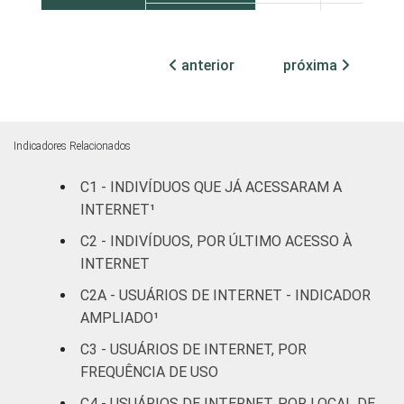
Feminino
95
3
anterior
próxima
COR OU
Branca
93
3
RAÇA
Preta
96
3
Indicadores Relacionados
Parda
94
5
C1 - INDIVÍDUOS QUE JÁ ACESSARAM A
Amarela
87
10
INTERNET¹
C2 - INDIVÍDUOS, POR ÚLTIMO ACESSO À
Indígena
89
10
INTERNET
Não
C2A - USUÁRIOS DE INTERNET - INDICADOR
92
4
respondeu
AMPLIADO¹
C3 - USUÁRIOS DE INTERNET, POR
GRAU DE
Analfabeto /
FREQUÊNCIA DE USO
INSTRUÇÃO
Educação
79
5
infantil
C4 - USUÁRIOS DE INTERNET, POR LOCAL DE