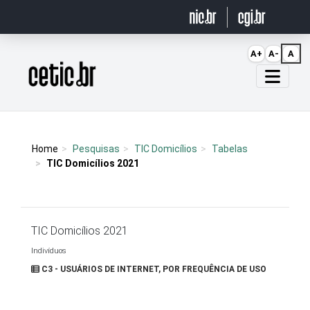
Ir para o conteúdo
A+
A-
A
Página inicial
Home
Pesquisas
TIC Domicílios
Tabelas
TIC Domicílios 2021
TIC Domicílios 2021
Indivíduos
C3 - USUÁRIOS DE INTERNET, POR FREQUÊNCIA DE USO