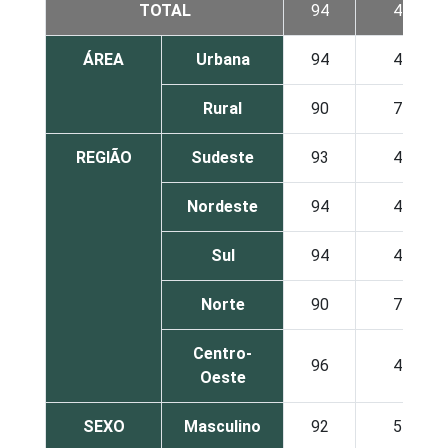
TOTAL
94
4
ÁREA
Urbana
94
4
Rural
90
7
REGIÃO
Sudeste
93
4
Nordeste
94
4
Sul
94
4
Norte
90
7
Centro-
96
4
Oeste
SEXO
Masculino
92
5