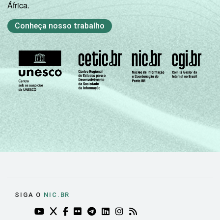
África.
C
94
4
Conheça nosso trabalho
DE
89
8
CONDIÇÃO
Na força de
96
3
DE
trabalho
ATIVIDADE
Fora da
força de
90
5
trabalho
Fonte: CGI.br/NIC.br, Centro Regional de
Estudos para o Desenvolvimento da
Sociedade da Informação (Cetic.br),
Pesquisa sobre o uso das tecnologias de
informação e comunicação nos domicílios
SIGA O
NIC.BR
brasileiros - TIC Domicílios 2021.
YOUTUBE DO NIC.BR (ABRE EM NOVA ABA)
TWITTER DO NIC.BR (ABRE EM NOVA ABA)
FACEBOOK DO NIC.BR (ABRE EM NOVA AB
FLICKR DO NIC.BR (ABRE EM NOVA AB
TELEGRAM DO NIC.BR (ABRE EM N
LINKEDIN DO NIC.BR (ABRE EM
INSTAGRAM DO NIC.BR (AB
RSS DO NIC.BR (ABRE 