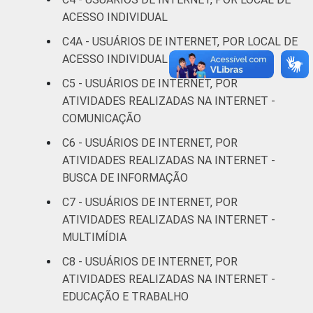
ACESSO INDIVIDUAL
Fundamental
89
6
C4A - USUÁRIOS DE INTERNET, POR LOCAL DE
ACESSO INDIVIDUAL MAIS FREQUENTE
Médio
95
4
C5 - USUÁRIOS DE INTERNET, POR
Superior
98
1
ATIVIDADES REALIZADAS NA INTERNET -
COMUNICAÇÃO
FAIXA
De 10 a 15
93
6
C6 - USUÁRIOS DE INTERNET, POR
ETÁRIA
anos
ATIVIDADES REALIZADAS NA INTERNET -
BUSCA DE INFORMAÇÃO
De 16 a 24
97
2
anos
C7 - USUÁRIOS DE INTERNET, POR
ATIVIDADES REALIZADAS NA INTERNET -
De 25 a 34
MULTIMÍDIA
96
4
anos
C8 - USUÁRIOS DE INTERNET, POR
ATIVIDADES REALIZADAS NA INTERNET -
De 35 a 44
97
2
EDUCAÇÃO E TRABALHO
anos