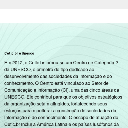
Mais de 5
SM até 10
97
2
SM
Mais de 10
99
0
SM
Não tem
92
7
Cetic.br e Unesco
renda
Em 2012, o Cetic.br tornou-se um Centro de Categoria 2
da UNESCO, o primeiro do tipo dedicado ao
Não sabe
96
3
desenvolvimento das sociedades da informação e do
conhecimento. O Centro está vinculado ao Setor de
Não
95
3
Comunicação e Informação (CI), uma das cinco áreas da
respondeu
UNESCO. Ele contribui para que os objetivos estratégicos
da organização sejam atingidos, fortalecendo seus
CLASSE
A
98
2
esforços para monitorar a construção de sociedades da
SOCIAL
informação e do conhecimento. O escopo de atuação do
B
99
1
Cetic.br inclui a América Latina e os países lusófonos da