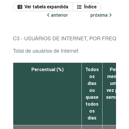
Ver tabela expandida
Índice
anterior
próxima
C3 - USUÁRIOS DE INTERNET, POR FREQUÊN
Total de usuários de Internet
Percentual (%)
Todos
Pelo
os
menos
dias
uma
ou
vez por
quase
semana
todos
os
dias