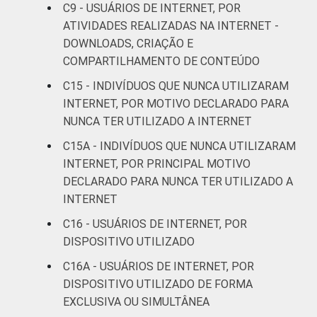
C9 - USUÁRIOS DE INTERNET, POR
De 45 a 59
ATIVIDADES REALIZADAS NA INTERNET -
92
6
anos
DOWNLOADS, CRIAÇÃO E
COMPARTILHAMENTO DE CONTEÚDO
De 60 anos
80
8
C15 - INDIVÍDUOS QUE NUNCA UTILIZARAM
ou mais
INTERNET, POR MOTIVO DECLARADO PARA
NUNCA TER UTILIZADO A INTERNET
RENDA
Até 1 SM
90
7
FAMILIAR
C15A - INDIVÍDUOS QUE NUNCA UTILIZARAM
Mais de 1
INTERNET, POR PRINCIPAL MOTIVO
94
4
SM até 2 SM
DECLARADO PARA NUNCA TER UTILIZADO A
INTERNET
Mais de 2
91
2
C16 - USUÁRIOS DE INTERNET, POR
SM até 3 SM
DISPOSITIVO UTILIZADO
Mais de 3
C16A - USUÁRIOS DE INTERNET, POR
97
3
SM até 5 SM
DISPOSITIVO UTILIZADO DE FORMA
EXCLUSIVA OU SIMULTÂNEA