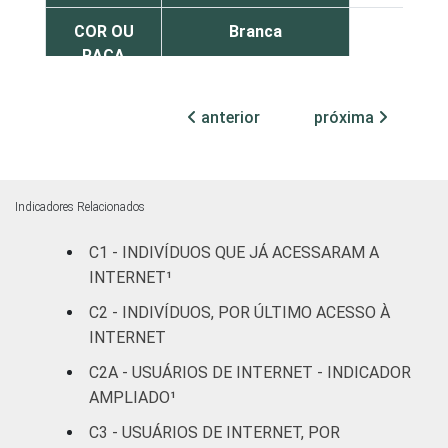
COR OU
Branca
1
RAÇA
Preta
0
anterior
próxima
Parda
1
Amarela
0
Indicadores Relacionados
Indígena
0
C1 - INDIVÍDUOS QUE JÁ ACESSARAM A
Não respondeu
1
INTERNET¹
C2 - INDIVÍDUOS, POR ÚLTIMO ACESSO À
GRAU DE
Analfabeto/Educação
INTERNET
0
INSTRUÇÃO
Infantil
C2A - USUÁRIOS DE INTERNET - INDICADOR
AMPLIADO¹
Fundamental
2
C3 - USUÁRIOS DE INTERNET, POR
Médio
0