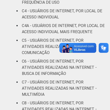
FREQUÊNCIA DE USO
C4 - USUÁRIOS DE INTERNET, POR LOCAL DE
Superior
0
ACESSO INDIVIDUAL
FAIXA
De 10 a 15 anos
2
C4A - USUÁRIOS DE INTERNET, POR LOCAL DE
ETÁRIA
ACESSO INDIVIDUAL MAIS FREQUENTE
De 16 a 24 anos
0
C5 - USUÁRIOS DE INTERNET, POR
ATIVIDADES REALIZADAS NA INTERNET -
De 25 a 34 anos
0
COMUNICAÇÃO
De 35 a 44 anos
0
C6 - USUÁRIOS DE INTERNET, POR
ATIVIDADES REALIZADAS NA INTERNET -
De 45 a 59 anos
2
BUSCA DE INFORMAÇÃO
C7 - USUÁRIOS DE INTERNET, POR
De 60 anos ou mais
0
ATIVIDADES REALIZADAS NA INTERNET -
MULTIMÍDIA
RENDA
Até 1 SM
0
FAMILIAR
C8 - USUÁRIOS DE INTERNET, POR
Mais de 1 SM até 2
ATIVIDADES REALIZADAS NA INTERNET -