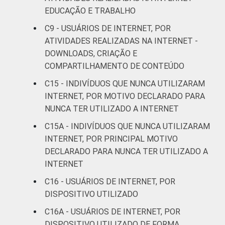
0
SM
EDUCAÇÃO E TRABALHO
C9 - USUÁRIOS DE INTERNET, POR
Mais de 2 SM até 3
0
ATIVIDADES REALIZADAS NA INTERNET -
SM
DOWNLOADS, CRIAÇÃO E
COMPARTILHAMENTO DE CONTEÚDO
Mais de 3 SM até 5
0
SM
C15 - INDIVÍDUOS QUE NUNCA UTILIZARAM
INTERNET, POR MOTIVO DECLARADO PARA
Mais de 5 SM até 10
NUNCA TER UTILIZADO A INTERNET
5
SM
C15A - INDIVÍDUOS QUE NUNCA UTILIZARAM
INTERNET, POR PRINCIPAL MOTIVO
Mais de 10 SM
0
DECLARADO PARA NUNCA TER UTILIZADO A
INTERNET
Não tem renda
0
C16 - USUÁRIOS DE INTERNET, POR
Não sabe
0
DISPOSITIVO UTILIZADO
C16A - USUÁRIOS DE INTERNET, POR
Não respondeu
0
DISPOSITIVO UTILIZADO DE FORMA