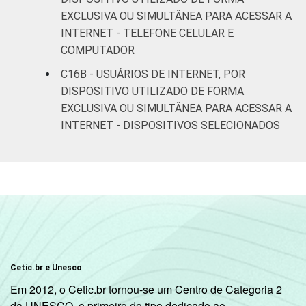
EXCLUSIVA OU SIMULTÂNEA PARA ACESSAR A
CLASSE
A
0
INTERNET - TELEFONE CELULAR E
SOCIAL
COMPUTADOR
B
1
C16B - USUÁRIOS DE INTERNET, POR
C
1
DISPOSITIVO UTILIZADO DE FORMA
EXCLUSIVA OU SIMULTÂNEA PARA ACESSAR A
DE
0
INTERNET - DISPOSITIVOS SELECIONADOS
CONDIÇÃO
Na força de trabalho
0
DE
ATIVIDADE
Fora da força de
2
trabalho
Fonte: CGI.br/NIC.br, Centro Regional de
Estudos para o Desenvolvimento da
Cetic.br e Unesco
Sociedade da Informação (Cetic.br),
Em 2012, o Cetic.br tornou-se um Centro de Categoria 2
Pesquisa sobre o uso das tecnologias de
da UNESCO, o primeiro do tipo dedicado ao