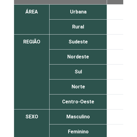
ÁREA
Urbana
1
Rural
0
REGIÃO
Sudeste
1
Nordeste
0
Sul
0
Norte
0
Centro-Oeste
1
SEXO
Masculino
1
Feminino
0