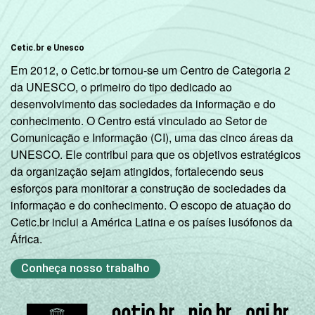
DEPENDÊNCIA
Municipal
16
Cetic.br e Unesco
ADMINISTRATIVA
Estadual
10
Em 2012, o Cetic.br tornou-se um Centro de Categoria 2
da UNESCO, o primeiro do tipo dedicado ao
SÉRIE
4ª série / 5º
desenvolvimento das sociedades da informação e do
ano do
conhecimento. O Centro está vinculado ao Setor de
19
Ensino
Comunicação e Informação (CI), uma das cinco áreas da
Fundamental
UNESCO. Ele contribui para que os objetivos estratégicos
da organização sejam atingidos, fortalecendo seus
esforços para monitorar a construção de sociedades da
8ª série / 9º
informação e do conhecimento. O escopo de atuação do
ano do
13
Cetic.br inclui a América Latina e os países lusófonos da
Ensino
África.
Fundamental
Conheça nosso trabalho
2º ano do
Ensino
8
Médio