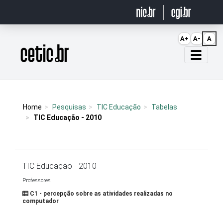
Ir para o conteúdo
A+
A-
A
Página inicial
Home
Pesquisas
TIC Educação
Tabelas
TIC Educação - 2010
TIC Educação - 2010
Professores
C1 - percepção sobre as atividades realizadas no
computador