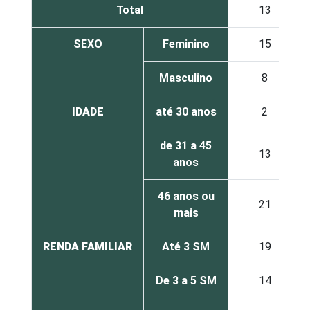
Total
13
SEXO
Feminino
15
Masculino
8
IDADE
até 30 anos
2
de 31 a 45
13
anos
46 anos ou
21
mais
RENDA FAMILIAR
Até 3 SM
19
De 3 a 5 SM
14