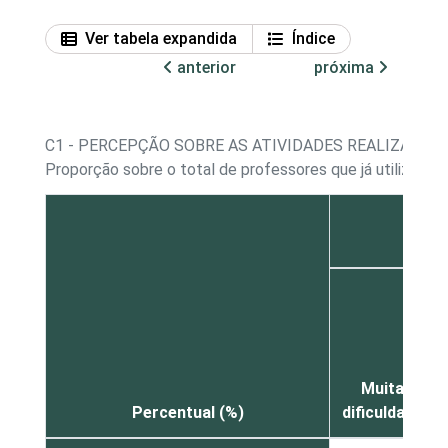
Ver tabela expandida
Índice
anterior
próxima
C1 - PERCEPÇÃO SOBRE AS ATIVIDADES REALIZADA
Proporção sobre o total de professores que já utilizara
Co
Muita
Percentual (%)
dificuldade