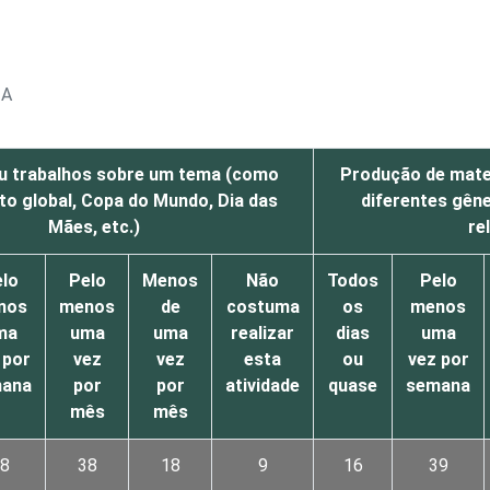
IA
u trabalhos sobre um tema (como
Produção de mater
o global, Copa do Mundo, Dia das
diferentes gên
Mães, etc.)
re
lo
Pelo
Menos
Não
Todos
Pelo
nos
menos
de
costuma
os
menos
ma
uma
uma
realizar
dias
uma
 por
vez
vez
esta
ou
vez por
ana
por
por
atividade
quase
semana
mês
mês
8
38
18
9
16
39