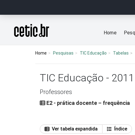
Ir para o conteúdo
Página inicial
Home
Pesq
Home
Pesquisas
TIC Educação
Tabelas
TIC Educação - 2011
Professores
E2 - prática docente – frequência
Ver tabela expandida
Índice