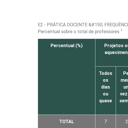
E2 - PRÁTICA DOCENTE &#150; FREQUÊNC
1
Percentual sobre o total de professores
Percentual (%)
Projetos o
aqueciment
Todos
Pe
os
me
dias
u
ou
vez
quase
sem
TOTAL
7
2