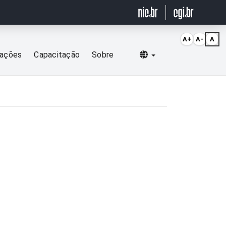
A+
A-
A
Selecionar idioma
cações
Capacitação
Sobre