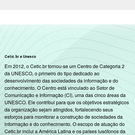
1
Base: 4 943 alunos do 9º ano do Ensino
Fundamental ou 2º ano do Ensino Médio que
utilizaram a Internet nos últimos três meses.
Respostas estimuladas e rodiziadas. Dados
coletados entre setembro e dezembro de
2012.
Fonte: NIC.br - set/dez 2012
Cetic.br e Unesco
Em 2012, o Cetic.br tornou-se um Centro de Categoria 2
da UNESCO, o primeiro do tipo dedicado ao
desenvolvimento das sociedades da informação e do
conhecimento. O Centro está vinculado ao Setor de
Comunicação e Informação (CI), uma das cinco áreas da
UNESCO. Ele contribui para que os objetivos estratégicos
da organização sejam atingidos, fortalecendo seus
esforços para monitorar a construção de sociedades da
informação e do conhecimento. O escopo de atuação do
Cetic.br inclui a América Latina e os países lusófonos da