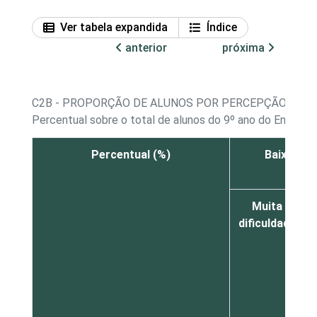
Ver tabela expandida
Índice
anterior
próxima
C2B - PROPORÇÃO DE ALUNOS POR PERCEPÇÃO SOBR
Percentual sobre o total de alunos do 9º ano do Ensino 
Percentual (%)
Baixar e 
Muita
dificuldade