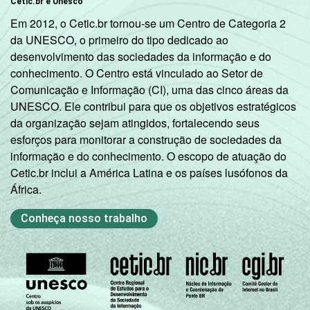
Cetic.br e Unesco
LABORATÓRIO
Em 2012, o Cetic.br tornou-se um Centro de Categoria 2
Não tem
97
DE INFORMÁTICA
da UNESCO, o primeiro do tipo dedicado ao
desenvolvimento das sociedades da informação e do
1
Base: 1 117 professores que possuem
conhecimento. O Centro está vinculado ao Setor de
computador de mesa no domicílio.
Comunicação e Informação (CI), uma das cinco áreas da
Respostas estimuladas. Dados coletados
UNESCO. Ele contribui para que os objetivos estratégicos
entre setembro e dezembro de 2012.
da organização sejam atingidos, fortalecendo seus
Fonte: NIC.br - set/dez 2012
esforços para monitorar a construção de sociedades da
informação e do conhecimento. O escopo de atuação do
Cetic.br inclui a América Latina e os países lusófonos da
África.
Conheça nosso trabalho