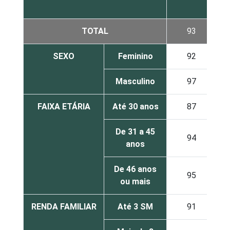
TOTAL
93
SEXO
Feminino
92
Masculino
97
FAIXA ETÁRIA
Até 30 anos
87
De 31 a 45
94
anos
De 46 anos
95
ou mais
RENDA FAMILIAR
Até 3 SM
91