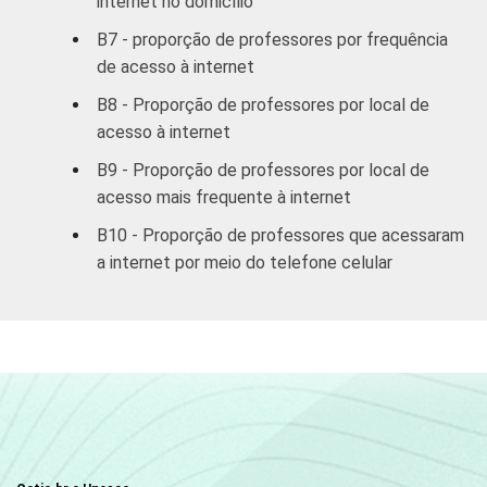
internet no domicílio
Ensino
Fundamental
B7 - proporção de professores por frequência
de acesso à internet
8ª série / 9º
B8 - Proporção de professores por local de
ano do
94
acesso à internet
Ensino
Fundamental
B9 - Proporção de professores por local de
acesso mais frequente à internet
2º ano do
B10 - Proporção de professores que acessaram
Ensino
93
a internet por meio do telefone celular
Médio
COMPUTADOR
Tem
93
INSTALADO NO
LABORATÓRIO
Não tem
97
DE INFORMÁTICA
INTERNET
Tem
92
INSTALADA NO