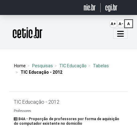
Ir para o conteúdo
A+
A-
A
Página inicial
Home
Pesquisas
TIC Educação
Tabelas
TIC Educação - 2012
TIC Educação - 2012
Professores
B4A - Proporção de professores por forma de aquisição
do computador existente no domicílio