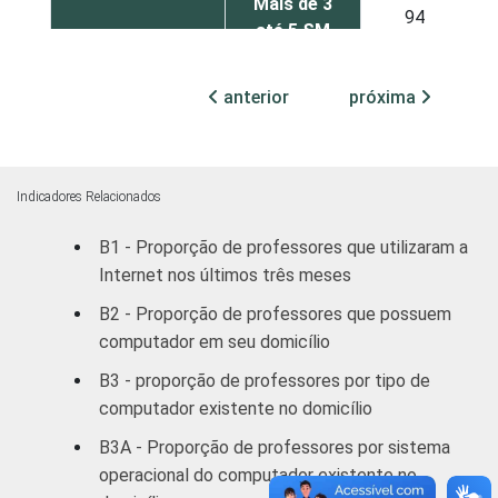
Mais de 3
94
até 5 SM
Mais de 5
anterior
próxima
94
SM
RENDA PESSOAL
Até 3 SM
91
Indicadores Relacionados
Mais de 3
95
B1 - Proporção de professores que utilizaram a
até 5 SM
Internet nos últimos três meses
Mais de 5
B2 - Proporção de professores que possuem
95
SM
computador em seu domicílio
B3 - proporção de professores por tipo de
REGIÃO
Norte /
computador existente no domicílio
Centro-
90
Oeste
B3A - Proporção de professores por sistema
operacional do computador existente no
Nordeste
93