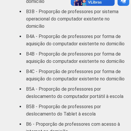
domicílio
B3B - Proporção de professores por sistema
Sudeste
94
operacional do computador existente no
domicílio
Sul
94
B4A - Proporção de professores por forma de
DEPENDÊNCIA
Pública
aquisição do computador existente no domicílio
96
ADMINISTRATIVA
Municipal
B4B - Proporção de professores por forma de
aquisição do computador existente no domicílio
Pública
92
Estadual
B4C - Proporção de professores por forma de
aquisição do computador existente no domicílio
Total —
93
B5A - Proporção de professores por
Públicas
deslocamento do computador portátil à escola
Particular
93
B5B - Proporção de professores por
deslocamento do Tablet à escola
SÉRIE
4ª série / 5º
B6 - Proporção de professores com acesso à
ano do
92