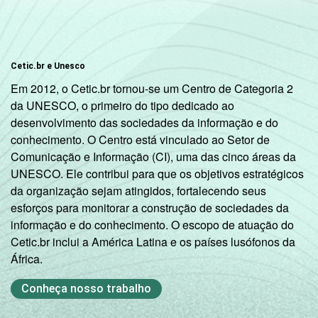
Centro-
81
Oeste
Nordeste
84
Cetic.br e Unesco
Em 2012, o Cetic.br tornou-se um Centro de Categoria 2
Sudeste
82
da UNESCO, o primeiro do tipo dedicado ao
desenvolvimento das sociedades da informação e do
Sul
80
conhecimento. O Centro está vinculado ao Setor de
Comunicação e Informação (CI), uma das cinco áreas da
DEPENDÊNCIA
Pública
UNESCO. Ele contribui para que os objetivos estratégicos
90
ADMINISTRATIVA
Municipal
da organização sejam atingidos, fortalecendo seus
esforços para monitorar a construção de sociedades da
Pública
informação e do conhecimento. O escopo de atuação do
80
Estadual
Cetic.br inclui a América Latina e os países lusófonos da
África.
Total —
84
Conheça nosso trabalho
Públicas