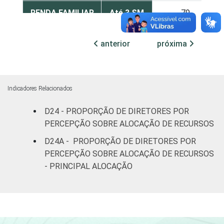
RENDA FAMILIAR
Até 3 SM
79
Mais de 3
79
anterior
próxima
até 5 SM
Mais de 5
85
SM
Indicadores Relacionados
RENDA PESSOAL
Até 3 SM
78
D24 - PROPORÇÃO DE DIRETORES POR
PERCEPÇÃO SOBRE ALOCAÇÃO DE RECURSOS
Mais de 3
81
D24A - PROPORÇÃO DE DIRETORES POR
até 5 SM
PERCEPÇÃO SOBRE ALOCAÇÃO DE RECURSOS
- PRINCIPAL ALOCAÇÃO
Mais de 5
88
SM
REGIÃO
Norte
82