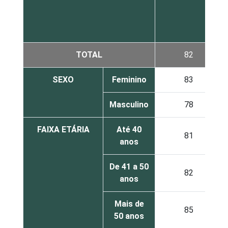
TOTAL
82
SEXO
Feminino
83
Masculino
78
FAIXA ETÁRIA
Até 40
81
anos
De 41 a 50
82
anos
Mais de
85
50 anos