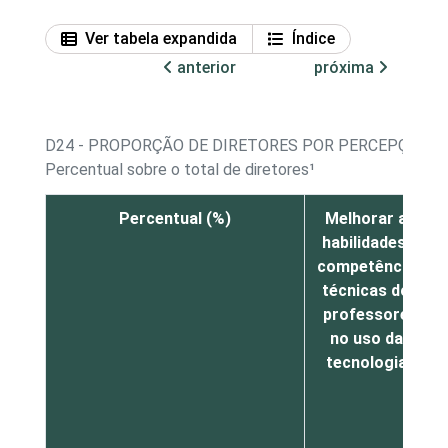
Ver tabela expandida
Índice
anterior
próxima
D24 - PROPORÇÃO DE DIRETORES POR PERCEPÇÃO 
Percentual sobre o total de diretores¹
Percentual (%)
Melhorar as
habilidades e
competências
técnicas dos
professores
no uso das
tecnologias