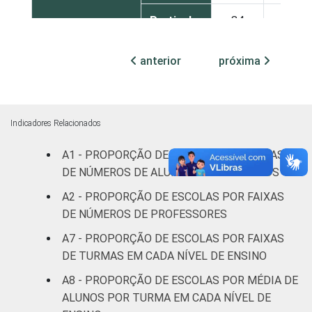
Particular
84
3
¹ Base: 939 escolas. Dados coletados entre
anterior
próxima
setembro e dezembro de 2013.
Fonte: NIC.br - set 2013 / dez 2013
Indicadores Relacionados
A1 - PROPORÇÃO DE ESCOLAS POR FAIXAS
DE NÚMEROS DE ALUNOS MATRICULADOS
A2 - PROPORÇÃO DE ESCOLAS POR FAIXAS
DE NÚMEROS DE PROFESSORES
A7 - PROPORÇÃO DE ESCOLAS POR FAIXAS
DE TURMAS EM CADA NÍVEL DE ENSINO
A8 - PROPORÇÃO DE ESCOLAS POR MÉDIA DE
ALUNOS POR TURMA EM CADA NÍVEL DE