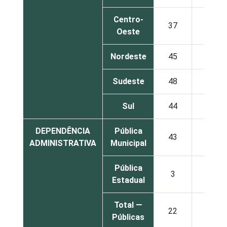
Centro-
37
4
Oeste
Nordeste
45
5
Sudeste
48
3
Sul
44
4
DEPENDÊNCIA
Pública
43
8
ADMINISTRATIVA
Municipal
Pública
3
1
Estadual
Total —
22
4
Públicas