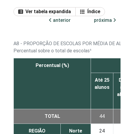
Ver tabela expandida
Índice
anterior
próxima
A8 - PROPORÇÃO DE ESCOLAS POR MÉDIA DE ALUNOS
Percentual sobre o total de escolas¹
Percentual (%)
Ed
Até 25
De 26
alunos
a 30
alunos
TOTAL
44
4
REGIÃO
Norte
24
2