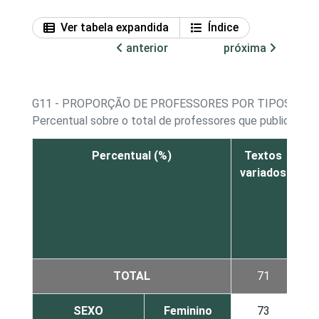
Ver tabela expandida
Índice
anterior
próxima
G11 - PROPORÇÃO DE PROFESSORES POR TIPOS DE 
Percentual sobre o total de professores que publicaram 
Percentual (%)
Textos
I
variados
il
o
TOTAL
71
SEXO
Feminino
73