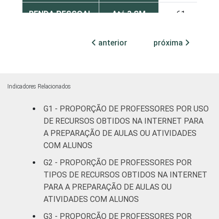
RENDA PESSOAL
Até 3 SM
61
Mais de 3
anterior
próxima
77
até 5 SM
Mais de 5
77
SM
Indicadores Relacionados
G1 - PROPORÇÃO DE PROFESSORES POR USO
REGIÃO
Norte
52
DE RECURSOS OBTIDOS NA INTERNET PARA
A PREPARAÇÃO DE AULAS OU ATIVIDADES
Centro-
71
Oeste
COM ALUNOS
G2 - PROPORÇÃO DE PROFESSORES POR
Nordeste
70
TIPOS DE RECURSOS OBTIDOS NA INTERNET
PARA A PREPARAÇÃO DE AULAS OU
Sudeste
75
ATIVIDADES COM ALUNOS
G3 - PROPORÇÃO DE PROFESSORES POR
Sul
64