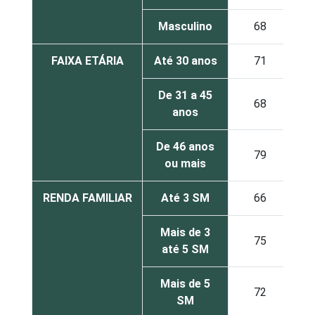
Masculino
68
FAIXA ETÁRIA
Até 30 anos
71
De 31 a 45
68
anos
De 46 anos
79
ou mais
RENDA FAMILIAR
Até 3 SM
66
Mais de 3
75
até 5 SM
Mais de 5
72
SM