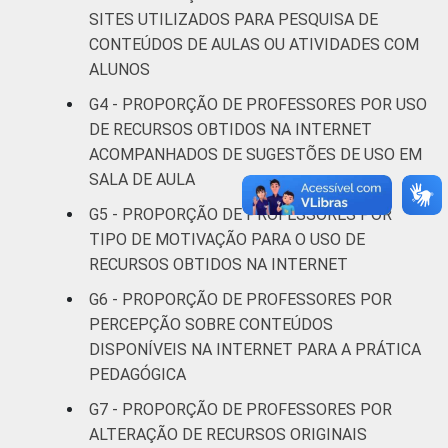
SITES UTILIZADOS PARA PESQUISA DE
DEPENDÊNCIA
CONTEÚDOS DE AULAS OU ATIVIDADES COM
Pública
71
ADMINISTRATIVA
Municipal
ALUNOS
G4 - PROPORÇÃO DE PROFESSORES POR USO
Pública
DE RECURSOS OBTIDOS NA INTERNET
71
Estadual
ACOMPANHADOS DE SUGESTÕES DE USO EM
SALA DE AULA
Total —
71
G5 - PROPORÇÃO DE PROFESSORES POR
Públicas
TIPO DE MOTIVAÇÃO PARA O USO DE
Particular
72
RECURSOS OBTIDOS NA INTERNET
G6 - PROPORÇÃO DE PROFESSORES POR
SÉRIE
4ª série / 5º
PERCEPÇÃO SOBRE CONTEÚDOS
ano do
65
DISPONÍVEIS NA INTERNET PARA A PRÁTICA
Ensino
PEDAGÓGICA
Fundamental
G7 - PROPORÇÃO DE PROFESSORES POR
8ª série / 9º
ALTERAÇÃO DE RECURSOS ORIGINAIS