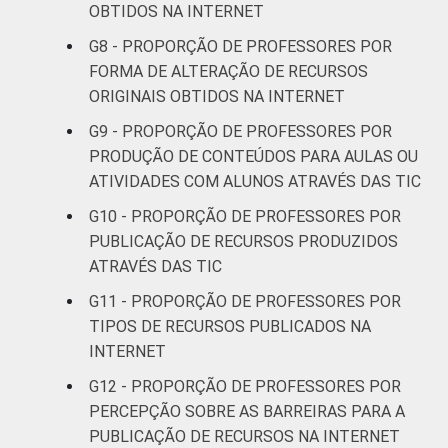
ano do
OBTIDOS NA INTERNET
74
Ensino
G8 - PROPORÇÃO DE PROFESSORES POR
Fundamental
FORMA DE ALTERAÇÃO DE RECURSOS
ORIGINAIS OBTIDOS NA INTERNET
2º ano do
Ensino
71
G9 - PROPORÇÃO DE PROFESSORES POR
Médio
PRODUÇÃO DE CONTEÚDOS PARA AULAS OU
ATIVIDADES COM ALUNOS ATRAVÉS DAS TIC
¹ Base: 422 professores que publicaram
G10 - PROPORÇÃO DE PROFESSORES POR
algum recurso na Internet. Respostas
PUBLICAÇÃO DE RECURSOS PRODUZIDOS
estimuladas. Cada item apresentado se
ATRAVÉS DAS TIC
refere apenas aos resultados da alternativa
G11 - PROPORÇÃO DE PROFESSORES POR
"sim". Dados coletados entre setembro e
dezembro de 2013.
TIPOS DE RECURSOS PUBLICADOS NA
Fonte: NIC.br - set 2013 / dez 2013
INTERNET
G12 - PROPORÇÃO DE PROFESSORES POR
PERCEPÇÃO SOBRE AS BARREIRAS PARA A
PUBLICAÇÃO DE RECURSOS NA INTERNET