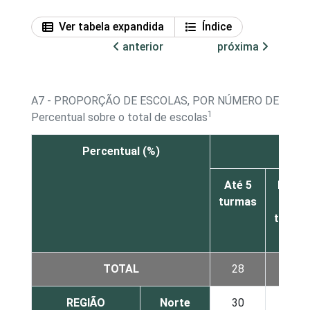
Ver tabela expandida
Índice
anterior
próxima
A7 - PROPORÇÃO DE ESCOLAS, POR NÚMERO DE TURM
1
Percentual sobre o total de escolas
Percentual (%)
Até 5
De 6 a
turmas
10
turma
TOTAL
28
10
REGIÃO
Norte
30
5