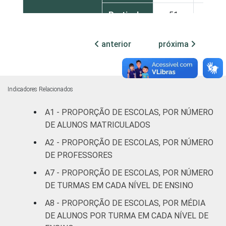
Particular
51
28
1
Base: 930 escolas. Dados coletados entre
anterior
próxima
setembro de 2014 e março de 2015.
Fonte: NIC.br - set 2014 / mar 2015
Indicadores Relacionados
A1 - PROPORÇÃO DE ESCOLAS, POR NÚMERO
DE ALUNOS MATRICULADOS
A2 - PROPORÇÃO DE ESCOLAS, POR NÚMERO
DE PROFESSORES
A7 - PROPORÇÃO DE ESCOLAS, POR NÚMERO
DE TURMAS EM CADA NÍVEL DE ENSINO
A8 - PROPORÇÃO DE ESCOLAS, POR MÉDIA
DE ALUNOS POR TURMA EM CADA NÍVEL DE