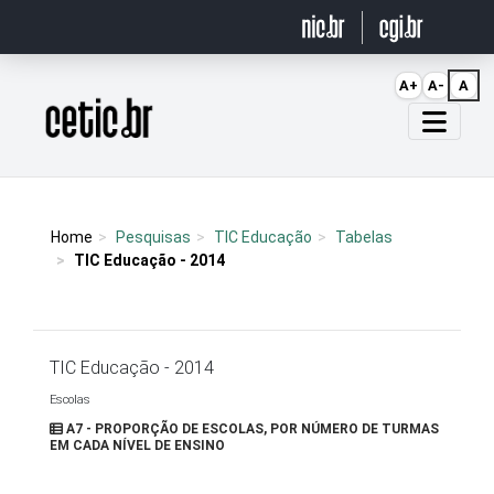
Ir para o conteúdo
A+
A-
A
Página inicial
Home
Pesquisas
TIC Educação
Tabelas
TIC Educação - 2014
TIC Educação - 2014
Escolas
A7 - PROPORÇÃO DE ESCOLAS, POR NÚMERO DE TURMAS
EM CADA NÍVEL DE ENSINO