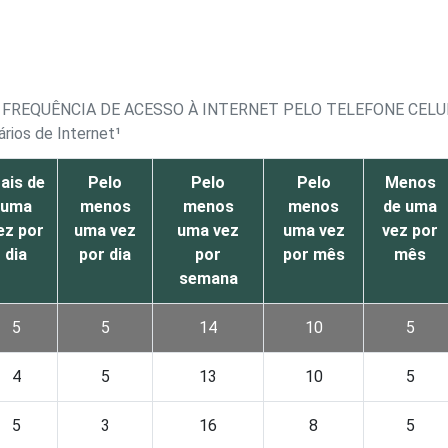
 FREQUÊNCIA DE ACESSO À INTERNET PELO TELEFONE CEL
rios de Internet¹
ais de
Pelo
Pelo
Pelo
Menos
uma
menos
menos
menos
de uma
ez por
uma vez
uma vez
uma vez
vez por
dia
por dia
por
por mês
mês
semana
5
5
14
10
5
4
5
13
10
5
5
3
16
8
5