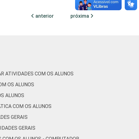
1
0
58
anterior
próxima
0
0
64
0
0
58
0
0
63
1
0
64
AR ATIVIDADES COM OS ALUNOS
1
0
60
COM OS ALUNOS
OS ALUNOS
1
1
63
ÁTICA COM OS ALUNOS
0
0
66
DES GERAIS
IDADES GERAIS
1
0
63
ES COM OS ALUNOS - COMPUTADOR