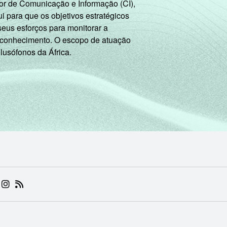
Internet. Respostas estimuladas. Dados coletados entre setem
or de Comunicação e Informação (CI),
 para que os objetivos estratégicos
seus esforços para monitorar a
 conhecimento. O escopo de atuação
 lusófonos da África.
 (ABRE EM NOVA ABA)
.BR (ABRE EM NOVA ABA)
 NIC.BR (ABRE EM NOVA ABA)
 NIC.BR (ABRE EM NOVA ABA)
AM DO NIC.BR (ABRE EM NOVA ABA)
NKEDIN DO NIC.BR (ABRE EM NOVA ABA)
INSTAGRAM DO NIC.BR (ABRE EM NOVA ABA)
RSS DO NIC.BR (ABRE EM NOVA ABA)