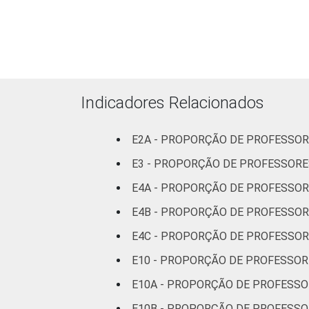
5 SM
Mais de 5 SM
REGIÃO
Norte
Indicadores Relacionados
Centro-Oeste
E2A - PROPORÇÃO DE PROFESSOR
Nordeste
E3 - PROPORÇÃO DE PROFESSORE
Sudeste
E4A - PROPORÇÃO DE PROFESSOR
E4B - PROPORÇÃO DE PROFESSOR
Sul
E4C - PROPORÇÃO DE PROFESSOR
DEPENDÊNCIA
Pública
E10 - PROPORÇÃO DE PROFESSOR
ADMINISTRATIVA
Municipal
E10A - PROPORÇÃO DE PROFESSO
Pública
E10B - PROPORÇÃO DE PROFESSO