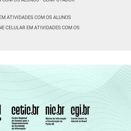
EM ATIVIDADES COM OS ALUNOS
1
0
64
NE CELULAR EM ATIVIDADES COM OS
0
0
54
0
0
65
0
0
62
2
0
58