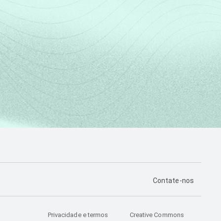
bro e dezembro de 2015.
PÁGINA DE CONTA
Contate-nos
Privacidade e termos
Creative Commons