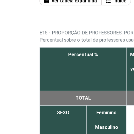
Ver tabela expandida
Índice
E15 - PROPORÇÃO DE PROFESSORES, POR
Percentual sobre o total de professores usuá
Percentual %
M
v
TOTAL
SEXO
Feminino
Masculino