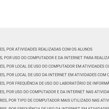
4
5
13
12
7
6
4
15
8
3
5
5
15
10
6
6
3
12
8
5
ES, POR ATIVIDADES REALIZADAS COM OS ALUNOS
3
6
16
7
2
S, POR USO DO COMPUTADOR E DA INTERNET PARA REALIZ
6
5
12
11
5
ES, POR LOCAL DE USO DO COMPUTADOR EM ATIVIDADES 
ES, POR LOCAL DE USO DA INTERNET EM ATIVIDADES COM 
3
3
16
9
6
ES, POR FREQUÊNCIA DE USO DO LABORATÓRIO DE INFORM
3
6
11
9
4
ES, POR USO DO COMPUTADOR E DA INTERNET NAS ATIVIDA
RES, POR TIPO DE COMPUTADOR MAIS UTILIZADO NAS ATIV
5
3
13
10
5
RES, POR FREQUÊNCIA DE USO DA INTERNET EM ATIVIDAD