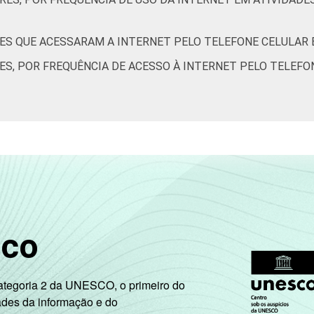
ES QUE ACESSARAM A INTERNET PELO TELEFONE CELULAR 
4
4
12
10
5
ES, POR FREQUÊNCIA DE ACESSO À INTERNET PELO TELEFO
7
7
19
9
4
3
7
14
7
4
5
5
12
10
5
sco
5
2
16
11
6
Categoria 2 da UNESCO, o primeiro do
ades da informação e do