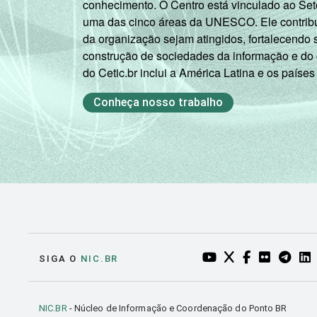
¹Base: 1.604 professores usuários de 
conhecimento. O Centro está vinculado ao Set
uma das cinco áreas da UNESCO. Ele contribui
da organização sejam atingidos, fortalecendo 
construção de sociedades da informação e do
do Cetic.br inclui a América Latina e os países
Conheça nosso trabalho
YOUTUBE DO NIC.BR
TWITTER DO NIC
FACEBOOK DO
FLICKR DO
TELEGR
LI
SIGA O
NIC.BR
NIC.BR
- Núcleo de Informação e Coordenação do Ponto BR