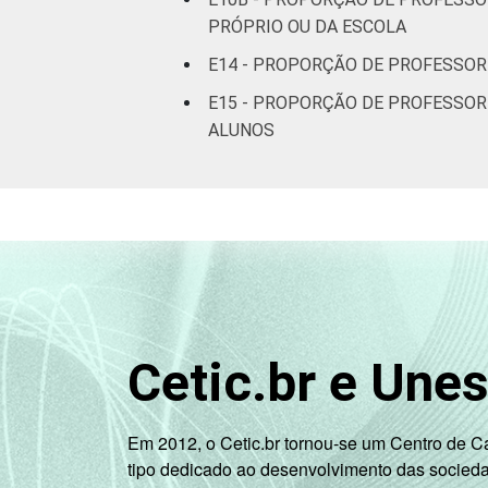
Estadual
PRÓPRIO OU DA ESCOLA
Total -
E14 - PROPORÇÃO DE PROFESSOR
Públicas
E15 - PROPORÇÃO DE PROFESSOR
ALUNOS
Particular
SÉRIE
4ª série / 5º
ano do Ensino
Fundamental
8ª série / 9º
ano do Ensino
Fundamental
Cetic.br e Une
2º ano do
Ensino Médio
Em 2012, o Cetic.br tornou-se um Centro de 
tipo dedicado ao desenvolvimento das socied