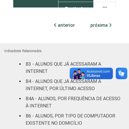
Particular
70
SÉRIE
4ª série/5º
anterior
próxima
ano do
64
Ensino
Fundamental
Indicadores Relacionados
8ª série/9º
B3 - ALUNOS QUE JÁ ACESSARAM A
ano do
83
INTERNET
Ensino
Fundamental
B4 - ALUNOS QUE JÁ ACESSARAM A
INTERNET, POR ÚLTIMO ACESSO
2º ano do
B4A - ALUNOS, POR FREQUÊNCIA DE ACESSO
Ensino
83
À INTERNET
Médio
B6 - ALUNOS, POR TIPO DE COMPUTADOR
Fonte: CGI.br/NIC.br, Centro Regional de
EXISTENTE NO DOMICÍLIO
Estudos para Desenvolvimento da