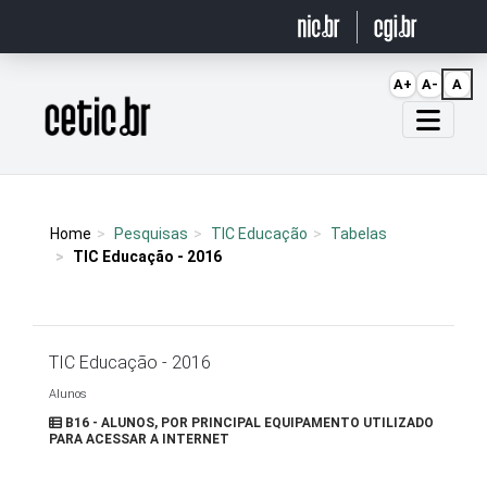
Ir para o conteúdo
A+
A-
A
Página inicial
Home
Pesquisas
TIC Educação
Tabelas
TIC Educação - 2016
TIC Educação - 2016
Alunos
B16 - ALUNOS, POR PRINCIPAL EQUIPAMENTO UTILIZADO
PARA ACESSAR A INTERNET