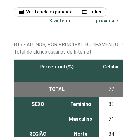
Ver tabela expandida
Índice
anterior
próxima
B16 - ALUNOS, POR PRINCIPAL EQUIPAMENTO UTILI
Total de alunos usuários de Internet
Percentual (%)
Celular
Com
d
TOTAL
77
SEXO
Feminino
83
Masculino
71
REGIÃO
Norte
84