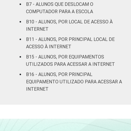
B7 - ALUNOS QUE DESLOCAM O
Sociedade da Informação (Cetic.br),
COMPUTADOR PARA A ESCOLA
Pesquisa sobre o uso das Tecnologias de
Informação e Comunicação nas escolas
B10 - ALUNOS, POR LOCAL DE ACESSO À
brasileiras - TIC Educação 2016
INTERNET
B11 - ALUNOS, POR PRINCIPAL LOCAL DE
ACESSO À INTERNET
B15 - ALUNOS, POR EQUIPAMENTOS
UTILIZADOS PARA ACESSAR A INTERNET
B16 - ALUNOS, POR PRINCIPAL
EQUIPAMENTO UTILIZADO PARA ACESSAR A
INTERNET