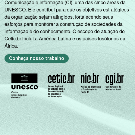
24
74
Comunicação e Informação (CI), uma das cinco áreas da
matrículas
UNESCO. Ele contribui para que os objetivos estratégicos
da organização sejam atingidos, fortalecendo seus
De 301 a 500
16
80
esforços para monitorar a construção de sociedades da
matrículas
informação e do conhecimento. O escopo de atuação do
Cetic.br inclui a América Latina e os países lusófonos da
De 501 a
África.
1.000
43
54
matrículas
Conheça nosso trabalho
Mais de
1.000
41
57
matrículas
Fonte: CGI.br/NIC.br, Centro Regional de
Estudos para o Desenvolvimento da
Sociedade da Informação (Cetic.br),
Pesquisa sobre o uso das tecnologias de
informação e comunicação nas escolas