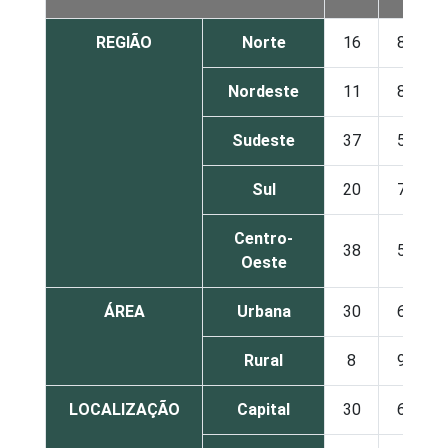
REGIÃO
Norte
16
83
Nordeste
11
87
Sudeste
37
59
Sul
20
79
Centro-
38
58
Oeste
ÁREA
Urbana
30
67
Rural
8
90
LOCALIZAÇÃO
Capital
30
68