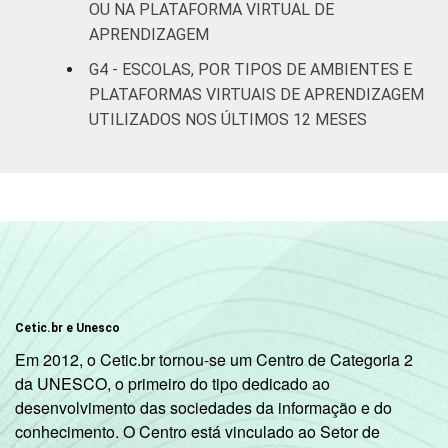
OU NA PLATAFORMA VIRTUAL DE
APRENDIZAGEM
Até anos
G4 - ESCOLAS, POR TIPOS DE AMBIENTES E
finais do
22
76
PLATAFORMAS VIRTUAIS DE APRENDIZAGEM
Ensino
UTILIZADOS NOS ÚLTIMOS 12 MESES
Fundamental
Até Ensino
Médio ou
38
61
Educação
Profissional
PORTE
Até 50
9
91
matrículas
Cetic.br e Unesco
Em 2012, o Cetic.br tornou-se um Centro de Categoria 2
De 51 a 150
15
81
da UNESCO, o primeiro do tipo dedicado ao
matrículas
desenvolvimento das sociedades da informação e do
conhecimento. O Centro está vinculado ao Setor de
De 151 a 300