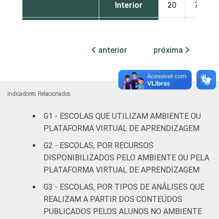
Interior
20
77
DEPENDÊNCIA
Municipal
14
83
ADMINISTRATIVA
anterior
próxima
Estadual
37
62
Públicas
(Municipal,
20
77
Indicadores Relacionados
Estadual e
Federal)
G1 - ESCOLAS QUE UTILIZAM AMBIENTE OU
PLATAFORMA VIRTUAL DE APRENDIZAGEM
Particular
27
71
G2 - ESCOLAS, POR RECURSOS
DISPONIBILIZADOS PELO AMBIENTE OU PELA
NÍVEL DE ENSINO
Até
PLATAFORMA VIRTUAL DE APRENDIZAGEM
MAIS ELEVADO
Educação
OFERTADO
Infantil ou
G3 - ESCOLAS, POR TIPOS DE ANÁLISES QUE
14
82
anos iniciais
REALIZAM A PARTIR DOS CONTEÚDOS
do Ensino
PUBLICADOS PELOS ALUNOS NO AMBIENTE
Fundamental