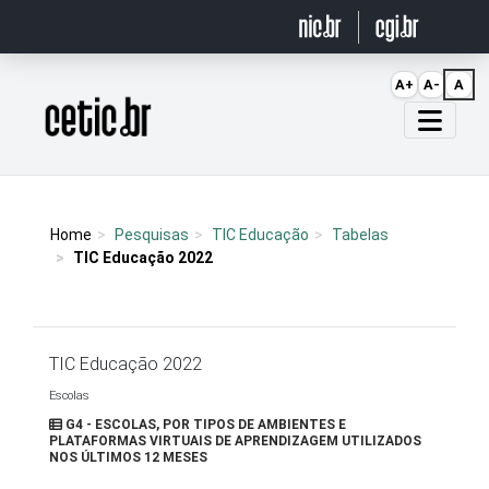
Ir para o conteúdo
A+
A-
A
Página inicial
Home
Pesquisas
TIC Educação
Tabelas
TIC Educação 2022
TIC Educação 2022
Escolas
G4 - ESCOLAS, POR TIPOS DE AMBIENTES E
PLATAFORMAS VIRTUAIS DE APRENDIZAGEM UTILIZADOS
NOS ÚLTIMOS 12 MESES