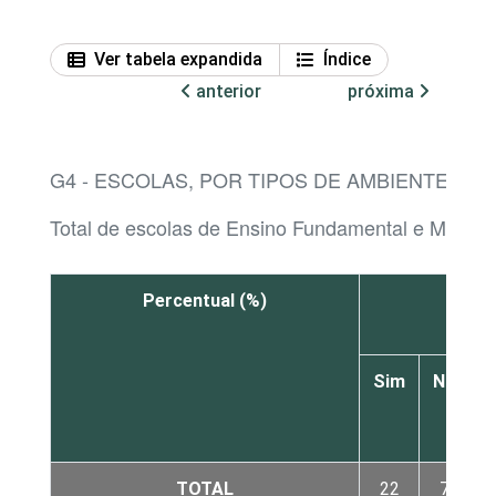
Ver tabela expandida
Índice
anterior
próxima
G4 - ESCOLAS, POR TIPOS DE AMBIENTES E
Total de escolas de Ensino Fundamental e Médio
Percentual (%)
M
Sim
Não
TOTAL
22
76