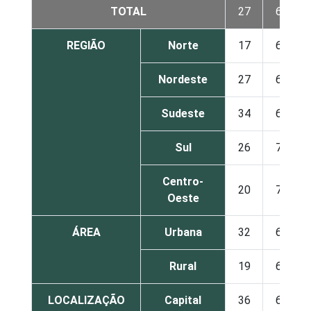
TOTAL
27
65
REGIÃO
Norte
17
64
Nordeste
27
63
Sudeste
34
63
Sul
26
70
Centro-
20
79
Oeste
ÁREA
Urbana
32
67
Rural
19
62
LOCALIZAÇÃO
Capital
36
63