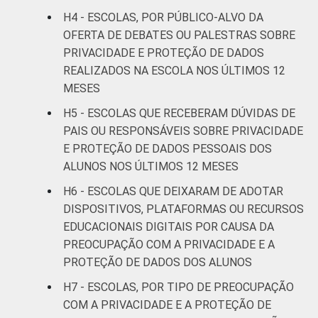
Fundamental
H4 - ESCOLAS, POR PÚBLICO-ALVO DA
OFERTA DE DEBATES OU PALESTRAS SOBRE
Até anos
PRIVACIDADE E PROTEÇÃO DE DADOS
finais do
REALIZADOS NA ESCOLA NOS ÚLTIMOS 12
29
66
Ensino
MESES
Fundamental
H5 - ESCOLAS QUE RECEBERAM DÚVIDAS DE
PAIS OU RESPONSÁVEIS SOBRE PRIVACIDADE
Até Ensino
E PROTEÇÃO DE DADOS PESSOAIS DOS
Médio ou
28
71
ALUNOS NOS ÚLTIMOS 12 MESES
Educação
Profissional
H6 - ESCOLAS QUE DEIXARAM DE ADOTAR
DISPOSITIVOS, PLATAFORMAS OU RECURSOS
PORTE
Até 50
EDUCACIONAIS DIGITAIS POR CAUSA DA
21
57
matrículas
PREOCUPAÇÃO COM A PRIVACIDADE E A
PROTEÇÃO DE DADOS DOS ALUNOS
De 51 a 150
28
61
H7 - ESCOLAS, POR TIPO DE PREOCUPAÇÃO
matrículas
COM A PRIVACIDADE E A PROTEÇÃO DE