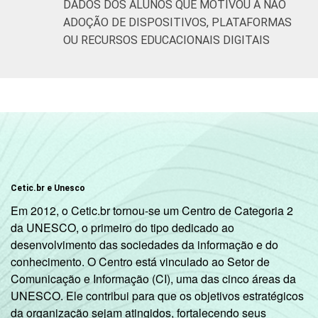
DADOS DOS ALUNOS QUE MOTIVOU A NÃO
De 151 a 300
26
70
ADOÇÃO DE DISPOSITIVOS, PLATAFORMAS
matrículas
OU RECURSOS EDUCACIONAIS DIGITAIS
De 301 a 500
27
73
matrículas
De 501 a
1.000
34
65
matrículas
Mais de
Cetic.br e Unesco
1.000
29
70
Em 2012, o Cetic.br tornou-se um Centro de Categoria 2
matrículas
da UNESCO, o primeiro do tipo dedicado ao
desenvolvimento das sociedades da informação e do
Fonte: CGI.br/NIC.br, Centro Regional de
conhecimento. O Centro está vinculado ao Setor de
Estudos para o Desenvolvimento da
Comunicação e Informação (CI), uma das cinco áreas da
Sociedade da Informação (Cetic.br),
UNESCO. Ele contribui para que os objetivos estratégicos
Pesquisa sobre o uso das tecnologias de
da organização sejam atingidos, fortalecendo seus