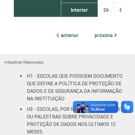
Interior
26
65
DEPENDÊNCIA
Municipal
24
65
ADMINISTRATIVA
anterior
próxima
Estadual
28
68
Públicas
(Municipal,
Indicadores Relacionados
25
66
Estadual e
H1 - ESCOLAS QUE POSSUEM DOCUMENTO
Federal)
QUE DEFINE A POLÍTICA DE PROTEÇÃO DE
Particular
36
63
DADOS E DE SEGURANÇA DA INFORMAÇÃO
NA INSTITUIÇÃO
NÍVEL DE ENSINO
Até
H3 - ESCOLAS, POR REALIZAÇÃO DE DEBATES
MAIS ELEVADO
Educação
OU PALESTRAS SOBRE PRIVACIDADE E
OFERTADO
Infantil ou
25
62
PROTEÇÃO DE DADOS NOS ÚLTIMOS 12
anos iniciais
MESES
do Ensino