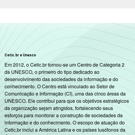
Rural
31
1
LOCALIZAÇÃO
Capital
42
2
Interior
40
2
DEPENDÊNCIA
Municipal
32
2
Cetic.br e Unesco
ADMINISTRATIVA
Em 2012, o Cetic.br tornou-se um Centro de Categoria 2
Estadual
42
2
da UNESCO, o primeiro do tipo dedicado ao
desenvolvimento das sociedades da informação e do
Públicas
conhecimento. O Centro está vinculado ao Setor de
(Municipal,
Comunicação e Informação (CI), uma das cinco áreas da
35
2
Estadual e
UNESCO. Ele contribui para que os objetivos estratégicos
Federal)
da organização sejam atingidos, fortalecendo seus
esforços para monitorar a construção de sociedades da
Particular
61
1
informação e do conhecimento. O escopo de atuação do
Cetic.br inclui a América Latina e os países lusófonos da
NÍVEL DE ENSINO
Até anos