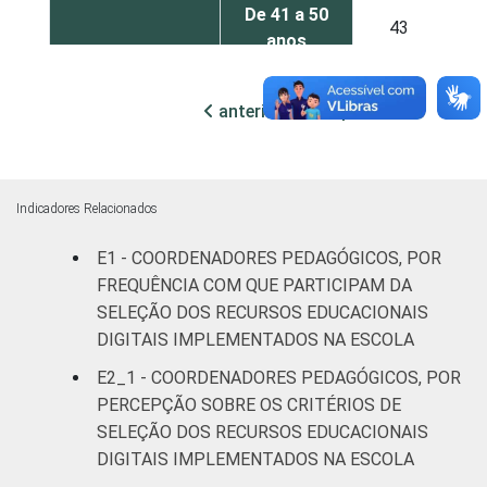
De 41 a 50
43
1
anos
De 51 anos
39
2
anterior
próxima
ou mais
REGIÃO
Norte
20
2
Indicadores Relacionados
Nordeste
40
2
E1 - COORDENADORES PEDAGÓGICOS, POR
Sudeste
49
2
FREQUÊNCIA COM QUE PARTICIPAM DA
SELEÇÃO DOS RECURSOS EDUCACIONAIS
Sul
41
2
DIGITAIS IMPLEMENTADOS NA ESCOLA
E2_1 - COORDENADORES PEDAGÓGICOS, POR
Centro-
52
2
PERCEPÇÃO SOBRE OS CRITÉRIOS DE
Oeste
SELEÇÃO DOS RECURSOS EDUCACIONAIS
DIGITAIS IMPLEMENTADOS NA ESCOLA
ÁREA
Urbana
45
2