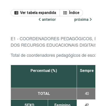
Ver tabela expandida
Índice
anterior
próxima
E1 - COORDENADORES PEDAGÓGICOS, POR 
DOS RECURSOS EDUCACIONAIS DIGITAIS I
Total de coordenadores pedagógicos de escolas 
Percentual (%)
Sempre
À
vez
TOTAL
40
2
SEXO
Feminino
42
2