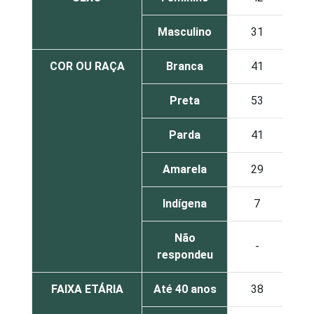
Masculino
31
2
COR OU RAÇA
Branca
41
2
Preta
53
2
Parda
41
2
Amarela
29
1
Indígena
7
0
Não
-
-
respondeu
FAIXA ETÁRIA
Até 40 anos
38
2