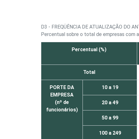
D3 - FREQÜÊNCIA DE ATUALIZAÇÃO DO AN
Percentual sobre o total de empresas com a
Percentual (%)
Total
PORTE DA
10 a 19
EMPRESA
(nº de
20 a 49
funcionários)
50 a 99
100 a 249