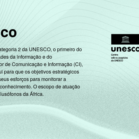
ernet, com 10 funcionários ou mais, que constituem os seguint
tas referentes aos últimos doze meses.
sco
Categoria 2 da UNESCO, o primeiro do
ades da informação e do
or de Comunicação e Informação (CI),
 para que os objetivos estratégicos
seus esforços para monitorar a
 conhecimento. O escopo de atuação
 lusófonos da África.