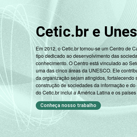
1
Base: 2.437 empresas com acesso à int
grupos 55.1, 55.2, 92.1 e 92.2. Respos
Fonte: NIC.br - Ago/Nov 2006.
Cetic.br e Une
Em 2012, o Cetic.br tornou-se um Centro de 
tipo dedicado ao desenvolvimento das socied
conhecimento. O Centro está vinculado ao Set
uma das cinco áreas da UNESCO. Ele contribui
da organização sejam atingidos, fortalecendo 
construção de sociedades da informação e do
do Cetic.br inclui a América Latina e os países
Conheça nosso trabalho