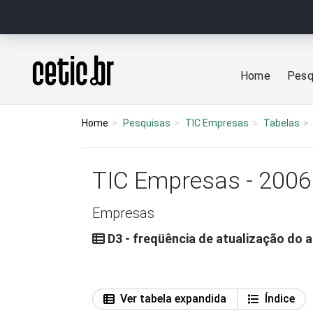
Ir para o conteúdo
Página inicial
Home
Pesq
Home
Pesquisas
TIC Empresas
Tabelas
TIC Empresas - 2006
Empresas
D3 - freqüência de atualização do a
Ver tabela expandida
Índice