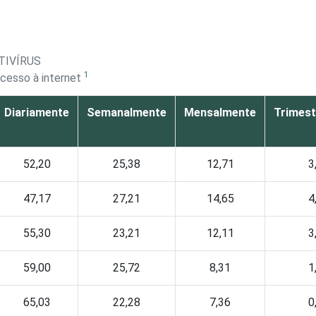
TIVÍRUS
1
cesso à internet
Diariamente
Semanalmente
Mensalmente
Trimest
52,20
25,38
12,71
3
47,17
27,21
14,65
4
55,30
23,21
12,11
3
59,00
25,72
8,31
1
65,03
22,28
7,36
0