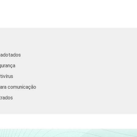
48,64
29,32
8,48
4
49,20
24,31
13,95
5
a adotados
46,67
26,72
17,39
3
gurança
tivírus
59,84
25,04
6,48
3
para comunicação
trados
59,98
26,24
8,60
1
51,02
36,68
2,02
6