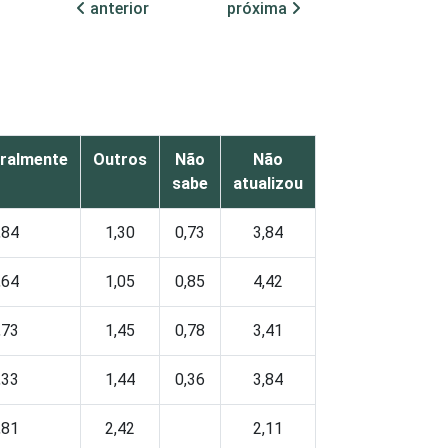
anterior
próxima
ralmente
Outros
Não
Não
sabe
atualizou
,84
1,30
0,73
3,84
,64
1,05
0,85
4,42
,73
1,45
0,78
3,41
,33
1,44
0,36
3,84
,81
2,42
2,11