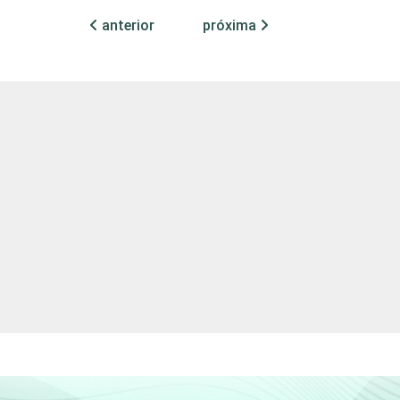
anterior
próxima
,92
1,97
0,89
5,78
,71
1,81
0,44
4,59
,89
0,90
0,23
4,19
,24
2,53
0,86
2,00
,64
1,38
0,50
1,66
,87
2,53
0,88