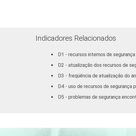
ATUAÇÃO -
CNAE
Construção
Comércio/
Reparação de
Indicadores Relacionados
Autos
D1 - recursos internos de seguranç
Hotel/ Alimentação
D2 - atualização dos recursos de se
Transp./ Armaz./
D3 - freqüência de atualização do an
Comunicação
D4 - uso de recursos de segurança 
Ativ. Imobiliárias,
D5 - problemas de segurança encon
aluguel e serviços
Ativ. Cinema/
Vídeo/ Rádio/ TV