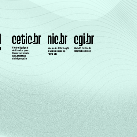
es segmentos da CNAE: seção D, F, G, I, K e