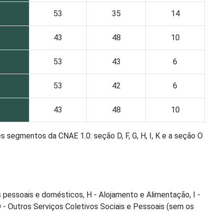
53
35
14
43
48
10
53
43
6
53
42
6
43
48
10
 segmentos da CNAE 1.0: seção D, F, G, H, I, K e a seção O
 pessoais e domésticos, H - Alojamento e Alimentação, I -
 - Outros Serviços Coletivos Sociais e Pessoais (sem os