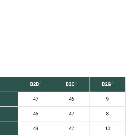
2
3
4
B2B
B2C
B2G
47
46
9
46
47
8
49
42
10