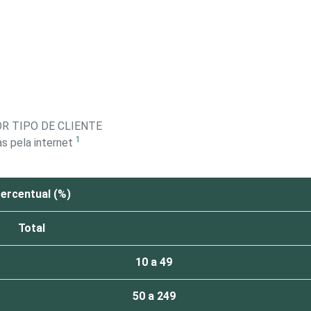
R TIPO DE CLIENTE
1
s pela internet
S
ercentual (%)
Total
10 a 49
50 a 249