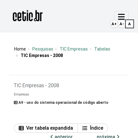
Ir para o conteúdo
Página inicial
A+
A-
A
Home
Pesquisas
TIC Empresas
Tabelas
TIC Empresas - 2008
TIC Empresas - 2008
Empresas
A9 - uso do sistema operacional de código aberto
Ver tabela expandida
Índice
anterior
próxima