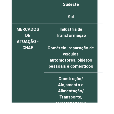
Sudeste
60
Sul
62
MERCADOS
Indústria de
56
DE
Transformação
ATUAÇÃO -
CNAE
Comércio; reparação de
veículos
52
automotores, objetos
pessoais e domésticos
Construção/
Alojamento e
Alimentação/
Transporte,
armazenagem e
comunicações/
65