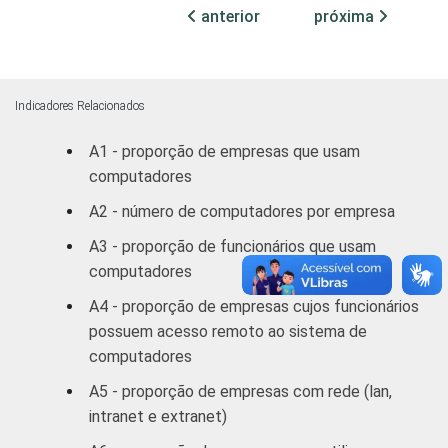
Atividades imobiliárias,
anterior
próxima
aluguéis e serviços
prestados às empresas/
Outros serviços
coletivos sociais e
Indicadores Relacionados
2
pessoais
A1 - proporção de empresas que usam
1
computadores
Base: 864 empresas que utilizam sistema
operacional de código aberto, com 10 ou
A2 - número de computadores por empresa
mais funcionários, que constituem os
A3 - proporção de funcionários que usam
seguintes segmentos da CNAE 1.0: seção D,
computadores
F, G, H, I, K e a seção O sem os grupos 90 e
91. Respostas referentes a
A4 - proporção de empresas cujos funcionários
outubro/novembro de 2008.
possuem acesso remoto ao sistema de
2
Não sabe / Não respondeu.
computadores
3
A categoria "O - Outros serviços coletivos,
A5 - proporção de empresas com rede (lan,
sociais e pessoais" não reúne os grupos 90-
intranet e extranet)
Limpeza urbana e esgoto e Atividades
relacionadas e 91 atividades associativas.