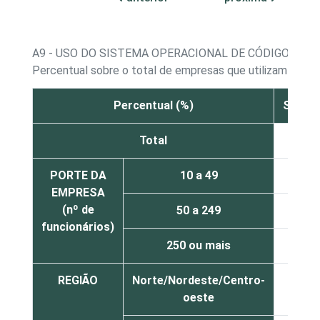
A9 - USO DO SISTEMA OPERACIONAL DE CÓDIGO ABE
Percentual sobre o total de empresas que utilizam sist
Percentual (%)
Servid
Total
58
PORTE DA
10 a 49
54
EMPRESA
(nº de
50 a 249
64
funcionários)
250 ou mais
73
REGIÃO
Norte/Nordeste/Centro-
48
oeste