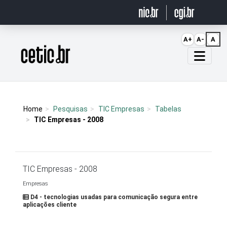
Ir para o conteúdo
A+
A-
A
Página inicial
Home
Pesquisas
TIC Empresas
Tabelas
TIC Empresas - 2008
TIC Empresas - 2008
Empresas
D4 - tecnologias usadas para comunicação segura entre
aplicações cliente