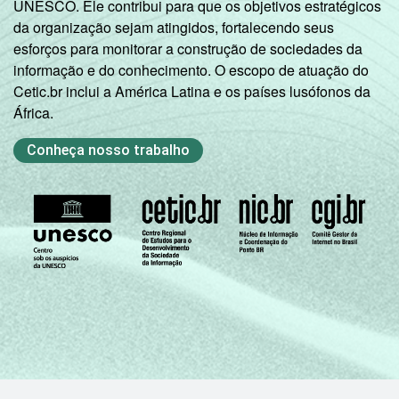
UNESCO. Ele contribui para que os objetivos estratégicos
outubro/novembro de 2008.
da organização sejam atingidos, fortalecendo seus
2
Não sabe / Não respondeu.
esforços para monitorar a construção de sociedades da
3
A categoria "O - Outros serviços coletivos,
informação e do conhecimento. O escopo de atuação do
sociais e pessoais" não reúne os grupos 90-
Cetic.br inclui a América Latina e os países lusófonos da
Limpeza urbana e esgoto e Atividades
África.
relacionadas e 91 atividades associativas.
Veja a tabela de
erros estatísticos
Conheça nosso trabalho
aproximados
para cada variável este
indicador.
Fonte: NIC.br - out/nov 2008