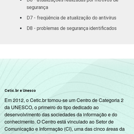
imobiliárias,
segurança
aluguéis e
36
D7 - freqüência de atualização do antivírus
serviços
prestados às
D8 - problemas de segurança identificados
empresas
Outros
21
serviços
coletivos
sociais e
3
pessoais
Cetic.br e Unesco
1
Base: 3.168 empresas com acesso à
Em 2012, o Cetic.br tornou-se um Centro de Categoria 2
Internet, com 10 ou mais funcionários, que
da UNESCO, o primeiro do tipo dedicado ao
constituem os seguintes segmentos da
desenvolvimento das sociedades da informação e do
CNAE 1.0: seção D, F, G, H, I, K e a seção O
conhecimento. O Centro está vinculado ao Setor de
sem os grupos 90 e 91. Respostas múltiplas
Comunicação e Informação (CI), uma das cinco áreas da
e estimuladas referentes a