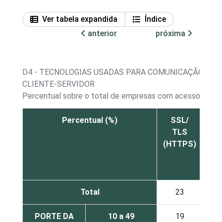
Ver tabela expandida
Índice
anterior
próxima
D4 - TECNOLOGIAS USADAS PARA COMUNICAÇÃO SEG
CLIENTE-SERVIDOR
Percentual sobre o total de empresas com acesso à Int
Percentual (%)
SSL/
V
TLS
(R
(HTTPS)
pri
Total
23
PORTE DA
10 a 49
19