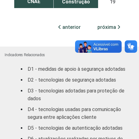
CNAE
Construção
19
Comércio;
reparação de
anterior
próxima
veículos
automotores,
19
objetos
pessoais e
Indicadores Relacionados
domésticos
D1 - medidas de apoio à segurança adotadas
Alojamento e
D2 - tecnologias de segurança adotadas
28
Alimentação
D3 - tecnologias adotadas para proteção de
dados
Transporte,
armazenagem
D4 - tecnologias usadas para comunicação
23
e
segura entre aplicações cliente
comunicações
D5 - tecnologias de autenticação adotadas
Atividades
D6 - atualizações realizadas por motivos de