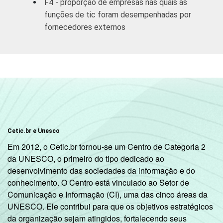
F4 - proporção de empresas nas quais as
funções de tic foram desempenhadas por
Atividades
fornecedores externos
imobiliárias;
Atividades
profissionais,
científicas e
técnicas;
Atividades
administrativas e
serviços
54
complementares;
Cetic.br e Unesco
Informação e
Em 2012, o Cetic.br tornou-se um Centro de Categoria 2
comunicação;
da UNESCO, o primeiro do tipo dedicado ao
Artes, cultura,
desenvolvimento das sociedades da informação e do
esporte e
conhecimento. O Centro está vinculado ao Setor de
recreação;
Comunicação e Informação (CI), uma das cinco áreas da
Outras
UNESCO. Ele contribui para que os objetivos estratégicos
atividades
da organização sejam atingidos, fortalecendo seus
de serviço