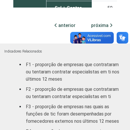
Sul + Centro-
59
Oeste
anterior
próxima
MERCADOS
Indústria de
55
DE
Transformação
ATUAÇÃO -
CNAE 2.0
Construção;
Indicadores Relacionados
Transporte,
armazenagem e
F1 - proporção de empresas que contrataram
42
correio;
ou tentaram contratar especialistas em ti nos
Alojamento e
últimos 12 meses
alimentação
F2 - proporção de empresas que contrataram
ou tentaram contratar especialistas em ti
Comércio;
reparação de
F3 - proporção de empresas nas quais as
veículos
57
funções de tic foram desempenhadas por
automotores e
fornecedores externos nos últimos 12 meses
motocicletas