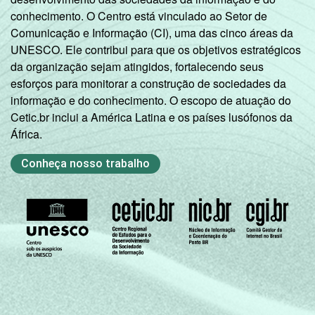
conhecimento. O Centro está vinculado ao Setor de
* Base: 6929 empresas que declararam ter
Comunicação e Informação (CI), uma das cinco áreas da
acesso à Internet, com 10 ou mais pessoas
UNESCO. Ele contribui para que os objetivos estratégicos
ocupadas, que constituem os seguintes
da organização sejam atingidos, fortalecendo seus
segmentos da CNAE 2.0 (C, F, G, H, I, J, L, M,
esforços para monitorar a construção de sociedades da
N, R e S). Dados coletados entre os meses
informação e do conhecimento. O escopo de atuação do
de setembro e dezembro de 2015.
Cetic.br inclui a América Latina e os países lusófonos da
África.
Conheça nosso trabalho