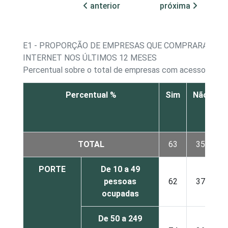
anterior
próxima
E1 - PROPORÇÃO DE EMPRESAS QUE COMPRARAM PE
INTERNET NOS ÚLTIMOS 12 MESES
Percentual sobre o total de empresas com acesso à Int
Percentual %
Sim
Não
N
r
TOTAL
63
35
PORTE
De 10 a 49
pessoas
62
37
ocupadas
De 50 a 249