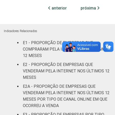
ATUAÇÃO -
anterior
próxima
CNAE 2.0
Construção
59
40
Comércio;
reparação de
Indicadores Relacionados
veículos
62
36
E1 - PROPORÇÃO DE EMPRESAS QUE
automotores e
motocicletas
COMPRARAM PELA INTERNET NOS ÚLTIMOS
12 MESES
Transporte,
E2 - PROPORÇÃO DE EMPRESAS QUE
armazenagem e
61
37
VENDERAM PELA INTERNET NOS ÚLTIMOS 12
comunicações
MESES
E2A - PROPORÇÃO DE EMPRESAS QUE
Alojamento e
60
40
alimentação
VENDERAM PELA INTERNET NOS ÚLTIMOS 12
MESES POR TIPO DE CANAL ONLINE EM QUE
Informação e
OCORREU A VENDA
86
12
Comunicação
E3 - PROPORÇÃO DE EMPRESAS POR TIPO