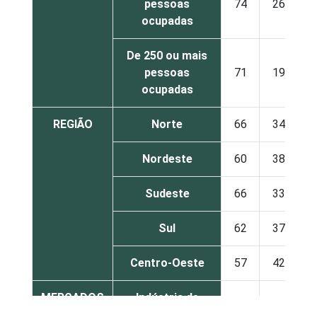
pessoas
74
26
ocupadas
De 250 ou mais
pessoas
71
19
ocupadas
REGIÃO
Norte
66
34
Nordeste
60
38
Sudeste
66
33
Sul
62
37
Centro-Oeste
57
42
MERCADOS
Indústria de
62
37
DE
transformação