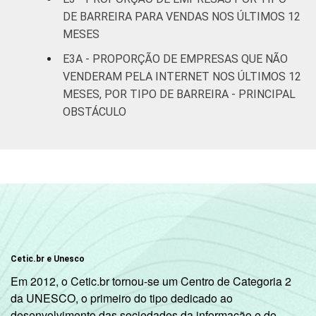
DE BARREIRA PARA VENDAS NOS ÚLTIMOS 12
Atividades
MESES
imobiliárias;
Atividades
E3A - PROPORÇÃO DE EMPRESAS QUE NÃO
profissionais,
VENDERAM PELA INTERNET NOS ÚLTIMOS 12
científicas e
MESES, POR TIPO DE BARREIRA - PRINCIPAL
72
27
técnicas;
OBSTÁCULO
Atividades
administrativas
e serviços
complementares
Artes, cultura,
esporte e
recreação,
68
30
Cetic.br e Unesco
Outras
atividades de
Em 2012, o Cetic.br tornou-se um Centro de Categoria 2
serviços
da UNESCO, o primeiro do tipo dedicado ao
desenvolvimento das sociedades da informação e do