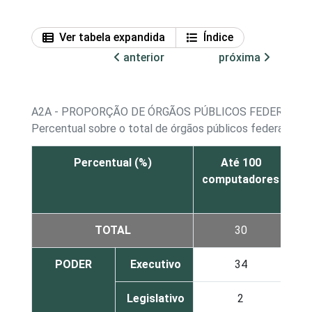
Ver tabela expandida
Índice
anterior
próxima
A2A - PROPORÇÃO DE ÓRGÃOS PÚBLICOS FEDERAIS
Percentual sobre o total de órgãos públicos federais e 
Percentual (%)
Até 100
D
computadores
co
TOTAL
30
PODER
Executivo
34
Legislativo
2