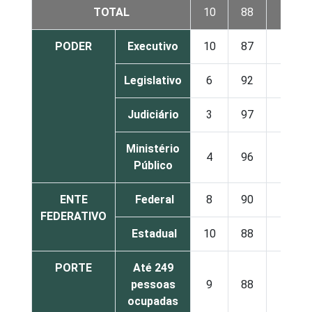
TOTAL
10
88
2
PODER
Executivo
10
87
2
Legislativo
6
92
2
Judiciário
3
97
0
Ministério
4
96
0
Público
ENTE
Federal
8
90
2
FEDERATIVO
Estadual
10
88
2
PORTE
Até 249
pessoas
9
88
2
ocupadas