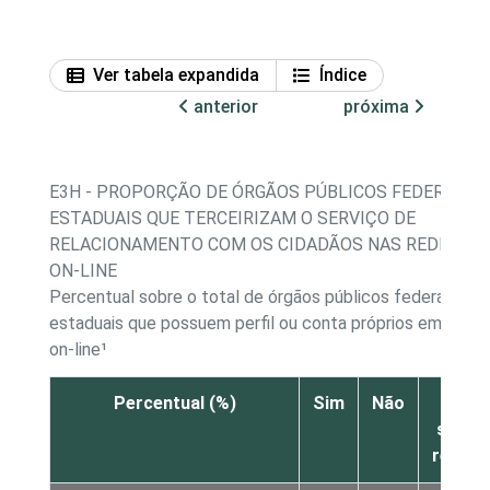
Ver tabela expandida
Índice
anterior
próxima
E3H - PROPORÇÃO DE ÓRGÃOS PÚBLICOS FEDERAIS E
ESTADUAIS QUE TERCEIRIZAM O SERVIÇO DE
RELACIONAMENTO COM OS CIDADÃOS NAS REDES SO
ON-LINE
Percentual sobre o total de órgãos públicos federais e
estaduais que possuem perfil ou conta próprios em rede 
on-line¹
Percentual (%)
Sim
Não
Nã
sabe/
respo