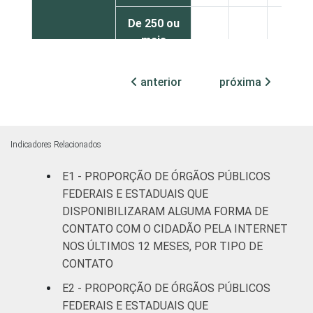
De 250 ou
mais
9
90
1
pessoas
ocupadas
anterior
próxima
¹Base: 1.250 órgãos públicos federais e
estaduais que declararam possuir perfil ou
conta próprios em rede social on-line. Dados
Indicadores Relacionados
coletados entre julho e outubro de 2015.
E1 - PROPORÇÃO DE ÓRGÃOS PÚBLICOS
FEDERAIS E ESTADUAIS QUE
DISPONIBILIZARAM ALGUMA FORMA DE
CONTATO COM O CIDADÃO PELA INTERNET
NOS ÚLTIMOS 12 MESES, POR TIPO DE
CONTATO
E2 - PROPORÇÃO DE ÓRGÃOS PÚBLICOS
FEDERAIS E ESTADUAIS QUE