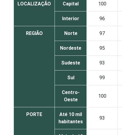
LOCALIZAÇÃO
Capital
100
1
Interior
96
9
REGIÃO
Norte
97
9
Nordeste
95
9
Sudeste
93
9
Sul
99
9
Centro-
100
9
Oeste
PORTE
Até 10 mil
93
9
habitantes