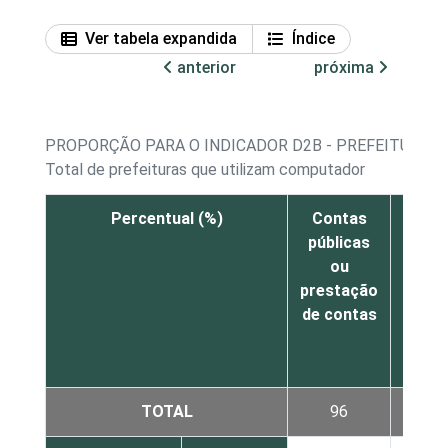
Ver tabela expandida
Índice
anterior
próxima
PROPORÇÃO PARA O INDICADOR D2B - PREFEITURAS 
Total de prefeituras que utilizam computador
Percentual (%)
Contas
Comp
públicas
licit
ou
o
prestação
com
de contas
eletr
TOTAL
96
9