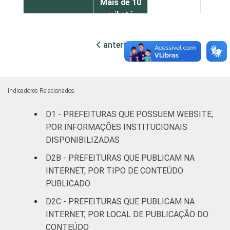
Mais de 10
mil até
98
9
100 mil
habitantes
anterior
próxima
Mais de
100 mil
até 500
99
9
Indicadores Relacionados
mil
habitantes
D1 - PREFEITURAS QUE POSSUEM WEBSITE,
POR INFORMAÇÕES INSTITUCIONAIS
Mais de
DISPONIBILIZADAS
500 mil
100
1
D2B - PREFEITURAS QUE PUBLICAM NA
habitantes
INTERNET, POR TIPO DE CONTEÚDO
PUBLICADO
Fonte: CGI.br/NIC.br, Centro Regional de
D2C - PREFEITURAS QUE PUBLICAM NA
Estudos para o Desenvolvimento da
INTERNET, POR LOCAL DE PUBLICAÇÃO DO
Sociedade da Informação (Cetic.br),
Pesquisa sobre o uso das tecnologias de
CONTEÚDO