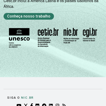
Cetic.br inclui a América Latina e os países lusófonos da
África.
Conheça nosso trabalho
SIGA O
NIC.BR
YOUTUBE DO NIC.BR (ABRE EM NOVA ABA)
TWITTER DO NIC.BR (ABRE EM NOVA ABA)
FACEBOOK DO NIC.BR (ABRE EM NOVA AB
FLICKR DO NIC.BR (ABRE EM NOVA AB
TELEGRAM DO NIC.BR (ABRE EM N
LINKEDIN DO NIC.BR (ABRE EM
INSTAGRAM DO NIC.BR (AB
RSS DO NIC.BR (ABRE 