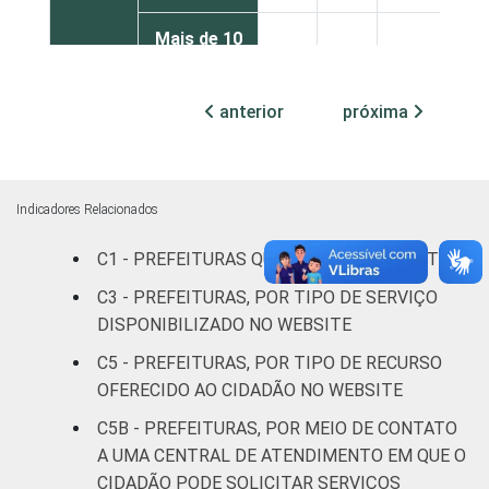
Mais de 10
mil até 20
11
87
2
mil
anterior
próxima
habitantes
Mais de 20
mil até 50
15
82
3
Indicadores Relacionados
mil
habitantes
C1 - PREFEITURAS QUE POSSUEM WEBSITE
C3 - PREFEITURAS, POR TIPO DE SERVIÇO
Mais de 50
DISPONIBILIZADO NO WEBSITE
mil até 100
18
81
1
mil
C5 - PREFEITURAS, POR TIPO DE RECURSO
habitantes
OFERECIDO AO CIDADÃO NO WEBSITE
C5B - PREFEITURAS, POR MEIO DE CONTATO
Mais de
A UMA CENTRAL DE ATENDIMENTO EM QUE O
100 mil até
30
65
5
CIDADÃO PODE SOLICITAR SERVIÇOS
500 mil