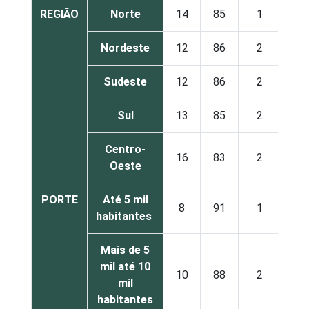
REGIÃO
Norte
14
85
1
Nordeste
12
86
2
Sudeste
12
86
2
Sul
13
85
2
Centro-
16
83
2
Oeste
PORTE
Até 5 mil
8
91
1
habitantes
Mais de 5
mil até 10
10
88
2
mil
habitantes