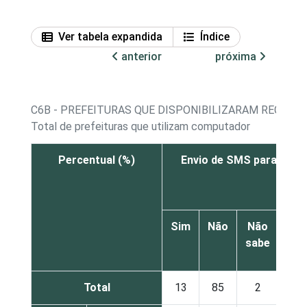
Ver tabela expandida
Índice
anterior
próxima
C6B - PREFEITURAS QUE DISPONIBILIZARAM RECURS
Total de prefeituras que utilizam computador
Percentual (%)
Envio de SMS para o ci
Sim
Não
Não
sabe
res
Total
13
85
2