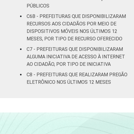
PÚBLICOS
habitantes
C6B - PREFEITURAS QUE DISPONIBILIZARAM
Mais de
RECURSOS AOS CIDADÃOS POR MEIO DE
500 mil
40
54
7
DISPOSITIVOS MÓVEIS NOS ÚLTIMOS 12
habitantes
MESES, POR TIPO DE RECURSO OFERECIDO
C7 - PREFEITURAS QUE DISPONIBILIZARAM
REGIÃO
Norte - Até
ALGUMA INICIATIVA DE ACESSO À INTERNET
E
5 mil
10
90
0
AO CIDADÃO, POR TIPO DE INICIATIVA
PORTE
habitantes
C8 - PREFEITURAS QUE REALIZARAM PREGÃO
Norte -
ELETRÔNICO NOS ÚLTIMOS 12 MESES
Mais de 5
mil até 10
12
88
0
mil
habitantes
Norte -
Mais de 10