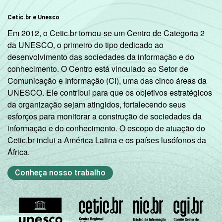
mil até 20
14
85
1
mil
Cetic.br e Unesco
habitantes
Em 2012, o Cetic.br tornou-se um Centro de Categoria 2
da UNESCO, o primeiro do tipo dedicado ao
Norte -
desenvolvimento das sociedades da informação e do
Mais de 20
conhecimento. O Centro está vinculado ao Setor de
mil até 50
14
84
2
Comunicação e Informação (CI), uma das cinco áreas da
mil
UNESCO. Ele contribui para que os objetivos estratégicos
habitantes
da organização sejam atingidos, fortalecendo seus
esforços para monitorar a construção de sociedades da
Norte -
informação e do conhecimento. O escopo de atuação do
Mais de 50
Cetic.br inclui a América Latina e os países lusófonos da
mil até 100
14
83
3
África.
mil
Conheça nosso trabalho
habitantes
Norte -
Mais de
27
73
0
100 mil