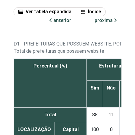
Ver tabela expandida
Índice
anterior
próxima
D1 - PREFEITURAS QUE POSSUEM WEBSITE, POR INF
Total de prefeituras que possuem website
Percentual (%)
Estrutura organ
Sim
Não
Não
sabe
Total
88
11
2
LOCALIZAÇÃO
Capital
100
0
0