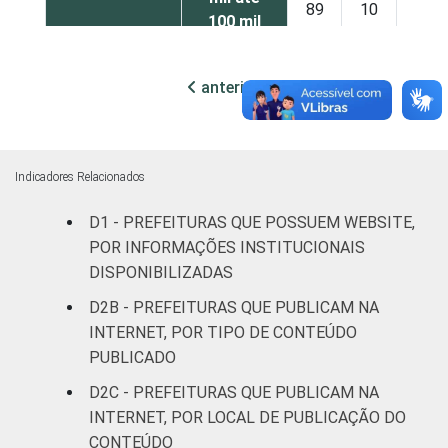
89
10
1
100 mil
habitantes
anterior
próxima
Mais de
100 mil
até 500
92
8
0
mil
Indicadores Relacionados
habitantes
D1 - PREFEITURAS QUE POSSUEM WEBSITE,
Mais de
POR INFORMAÇÕES INSTITUCIONAIS
500 mil
98
2
0
DISPONIBILIZADAS
habitantes
D2B - PREFEITURAS QUE PUBLICAM NA
INTERNET, POR TIPO DE CONTEÚDO
Fonte: CGI.br/NIC.br, Centro Regional de
PUBLICADO
Estudos para o Desenvolvimento da
Sociedade da Informação (Cetic.br),
D2C - PREFEITURAS QUE PUBLICAM NA
Pesquisa sobre o uso das tecnologias de
INTERNET, POR LOCAL DE PUBLICAÇÃO DO
informação e comunicação no setor público
CONTEÚDO