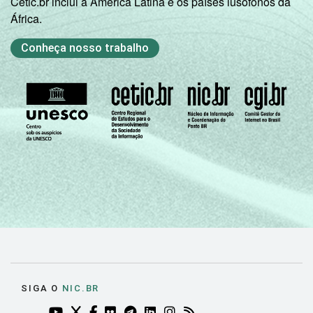
Cetic.br inclui a América Latina e os países lusófonos da
África.
Conheça nosso trabalho
SIGA O
NIC.BR
YOUTUBE DO NIC.BR (ABRE EM NOVA ABA)
TWITTER DO NIC.BR (ABRE EM NOVA ABA)
FACEBOOK DO NIC.BR (ABRE EM NOVA AB
FLICKR DO NIC.BR (ABRE EM NOVA AB
TELEGRAM DO NIC.BR (ABRE EM N
LINKEDIN DO NIC.BR (ABRE EM
INSTAGRAM DO NIC.BR (AB
RSS DO NIC.BR (ABRE 