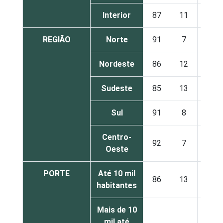
Interior
87
11
2
REGIÃO
Norte
91
7
1
Nordeste
86
12
2
Sudeste
85
13
2
Sul
91
8
1
Centro-
92
7
2
Oeste
PORTE
Até 10 mil
86
13
2
habitantes
Mais de 10
mil até