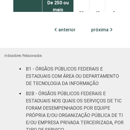
De 250 ou
mais
53
45
2
pessoas
ocupadas
anterior
próxima
Não
44
56
0
declarado
Indicadores Relacionados
Fonte: CGI.br/NIC.br, Centro Regional de
Estudos para o Desenvolvimento da
B1 - ÓRGÃOS PÚBLICOS FEDERAIS E
Sociedade da Informação (Cetic.br),
ESTADUAIS COM ÁREA OU DEPARTAMENTO
Pesquisa sobre o uso das tecnologias de
DE TECNOLOGIA DA INFORMAÇÃO
informação e comunicação no setor público
B2B - ÓRGÃOS PÚBLICOS FEDERAIS E
brasileiro – TIC Governo Eletrônico 2021.
ESTADUAIS NOS QUAIS OS SERVIÇOS DE TIC
FORAM DESEMPENHADOS POR EQUIPE
PRÓPRIA E/OU ORGANIZAÇÃO PÚBLICA DE TI
E/OU EMPRESA PRIVADA TERCEIRIZADA, POR
TIPO DE SERVIÇO