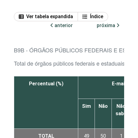
Ver tabela expandida
Índice
anterior
próxima
B9B - ÓRGÃOS PÚBLICOS FEDERAIS E ESTA
Total de órgãos públicos federais e estaduais co
Percentual (%)
E-mail em 
Sim
Não
Não
sabe
r
TOTAL
49
50
1