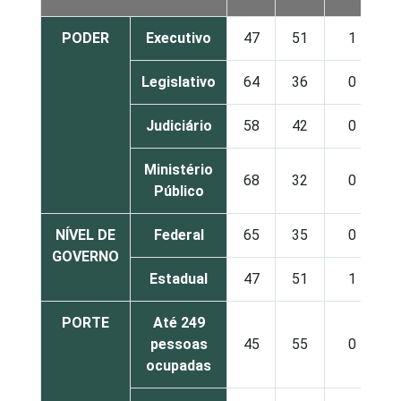
PODER
Executivo
47
51
1
Legislativo
64
36
0
Judiciário
58
42
0
Ministério
68
32
0
Público
NÍVEL DE
Federal
65
35
0
GOVERNO
Estadual
47
51
1
PORTE
Até 249
pessoas
45
55
0
ocupadas