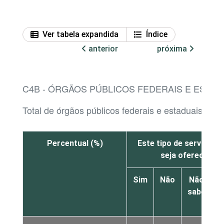
Ver tabela expandida
Índice
anterior
próxima
C4B - ÓRGÃOS PÚBLICOS FEDERAIS E ESTA
Total de órgãos públicos federais e estaduais que
Percentual (%)
Este tipo de serviço n
seja oferecido pe
Sim
Não
Não
sabe
r