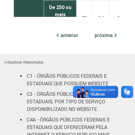
De 250 ou
mais
71
24
3
pessoas
ocupadas
anterior
próxima
Não
92
5
2
declarado
Indicadores Relacionados
Fonte: CGI.br/NIC.br, Centro Regional de
Estudos para o Desenvolvimento da
C1 - ÓRGÃOS PÚBLICOS FEDERAIS E
Sociedade da Informação (Cetic.br),
ESTADUAIS QUE POSSUEM WEBSITE
Pesquisa sobre o uso das tecnologias de
C3 - ÓRGÃOS PÚBLICOS FEDERAIS E
informação e comunicação no setor público
ESTADUAIS, POR TIPO DE SERVIÇO
brasileiro – TIC Governo Eletrônico 2021.
DISPONIBILIZADO NO WEBSITE
C4A - ÓRGÃOS PÚBLICOS FEDERAIS E
ESTADUAIS QUE OFERECERAM PELA
INTERNET O SERVIÇO PÚBLICO MAIS