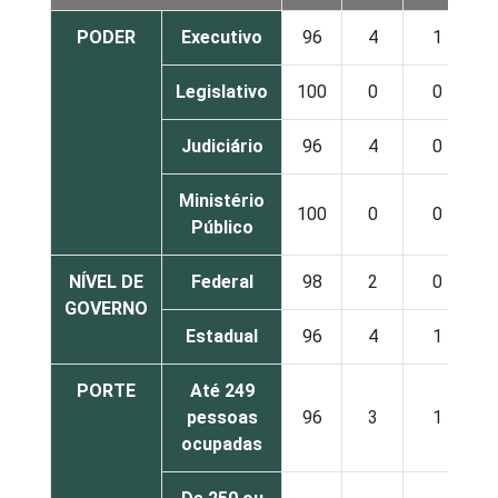
PODER
Executivo
96
4
1
Legislativo
100
0
0
Judiciário
96
4
0
Ministério
100
0
0
Público
NÍVEL DE
Federal
98
2
0
GOVERNO
Estadual
96
4
1
PORTE
Até 249
pessoas
96
3
1
ocupadas