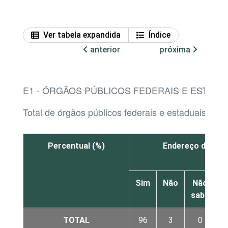
Ver tabela expandida
Índice
anterior
próxima
E1 - ÓRGÃOS PÚBLICOS FEDERAIS E ESTADU
Total de órgãos públicos federais e estaduais qu
Percentual (%)
Endereço de e-ma
Sim
Não
Não
sabe
r
TOTAL
96
3
0