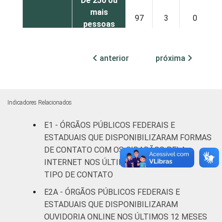
De 250 ou
mais
97
3
0
pessoas
ocupadas
anterior
próxima
Não
91
6
4
declarado
Fonte: CGI.br/NIC.br, Centro Regional de
Indicadores Relacionados
Estudos para o Desenvolvimento da
Sociedade da Informação (Cetic.br),
E1 - ÓRGÃOS PÚBLICOS FEDERAIS E
Pesquisa sobre o uso das tecnologias de
ESTADUAIS QUE DISPONIBILIZARAM FORMAS
informação e comunicação no setor público
DE CONTATO COM OS CIDADÃOS PELA
brasileiro – TIC Governo Eletrônico 2023.
INTERNET NOS ÚLTIMOS 12 MESES, POR
TIPO DE CONTATO
E2A - ÓRGÃOS PÚBLICOS FEDERAIS E
ESTADUAIS QUE DISPONIBILIZARAM
OUVIDORIA ONLINE NOS ÚLTIMOS 12 MESES