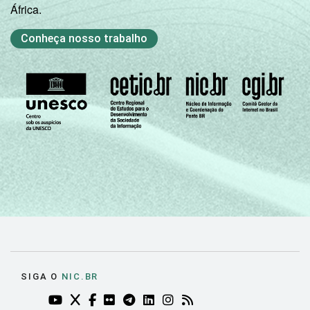
África.
Conheça nosso trabalho
SIGA O
NIC.BR
YOUTUBE DO NIC.BR (ABRE EM NOVA ABA)
TWITTER DO NIC.BR (ABRE EM NOVA ABA)
FACEBOOK DO NIC.BR (ABRE EM NOVA AB
FLICKR DO NIC.BR (ABRE EM NOVA AB
TELEGRAM DO NIC.BR (ABRE EM N
LINKEDIN DO NIC.BR (ABRE EM
INSTAGRAM DO NIC.BR (AB
RSS DO NIC.BR (ABRE 