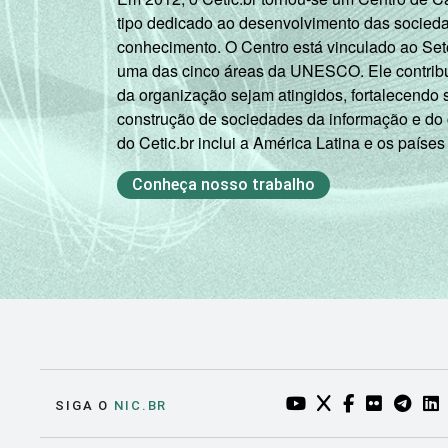
tipo dedicado ao desenvolvimento das socied
conhecimento. O Centro está vinculado ao Set
uma das cinco áreas da UNESCO. Ele contribui
da organização sejam atingidos, fortalecendo 
construção de sociedades da informação e do
do Cetic.br inclui a América Latina e os países
Conheça nosso trabalho
YOUTUBE DO NIC.BR
TWITTER DO NIC
FACEBOOK DO
FLICKR DO
TELEGR
LI
SIGA O
NIC.BR