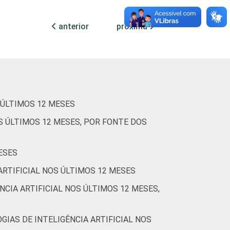
-
62
9
27
2
-
6
anterior
próxima
-
84
0
12
4
-
8
(Cetic.br), Pesquisa sobre o uso das
 ÚLTIMOS 12 MESES
S ÚLTIMOS 12 MESES, POR FONTE DOS
ESES
ARTIFICIAL NOS ÚLTIMOS 12 MESES
NCIA ARTIFICIAL NOS ÚLTIMOS 12 MESES,
GIAS DE INTELIGÊNCIA ARTIFICIAL NOS