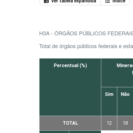
Ver tabela expandida
Índice
H3A - ÓRGÃOS PÚBLICOS FEDERAIS
Total de órgãos públicos federais e est
Percentual (%)
Mineraç
Sim
Não
TOTAL
12
18