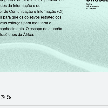
ades da informação e do
or de Comunicação e Informação (CI),
 para que os objetivos estratégicos
seus esforços para monitorar a
 conhecimento. O escopo de atuação
 lusófonos da África.
 (ABRE EM NOVA ABA)
.BR (ABRE EM NOVA ABA)
 NIC.BR (ABRE EM NOVA ABA)
 NIC.BR (ABRE EM NOVA ABA)
AM DO NIC.BR (ABRE EM NOVA ABA)
NKEDIN DO NIC.BR (ABRE EM NOVA ABA)
INSTAGRAM DO NIC.BR (ABRE EM NOVA ABA)
RSS DO NIC.BR (ABRE EM NOVA ABA)