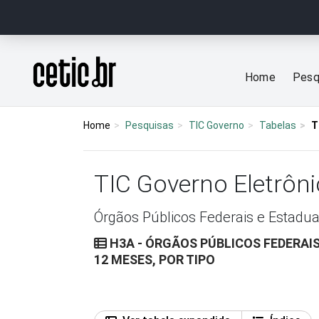
Ir para o conteúdo
Página inicial
Home
Pesq
Home
Pesquisas
TIC Governo
Tabelas
T
TIC Governo Eletrôn
Órgãos Públicos Federais e Estadua
H3A - ÓRGÃOS PÚBLICOS FEDERAIS
12 MESES, POR TIPO