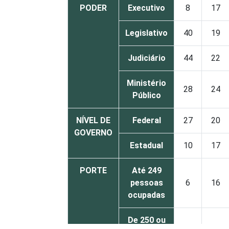
PODER
Executivo
8
17
Legislativo
40
19
Judiciário
44
22
Ministério
28
24
Público
NÍVEL DE
Federal
27
20
GOVERNO
Estadual
10
17
PORTE
Até 249
pessoas
6
16
ocupadas
De 250 ou