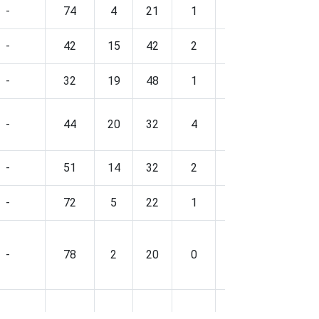
-
74
4
21
1
-
7
-
42
15
42
2
-
4
-
32
19
48
1
-
3
-
44
20
32
4
-
4
-
51
14
32
2
-
5
-
72
5
22
1
-
7
-
78
2
20
0
-
7