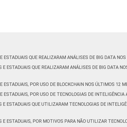
1
0
62
11
26
0
0
0
84
4
12
0
de Estudos para o Desenvolvimento da Sociedade da Informação 
 E ESTADUAIS QUE REALIZARAM ANÁLISES DE BIG DATA NOS
o no setor público brasileiro – TIC Governo Eletrônico 2023.
S E ESTADUAIS QUE REALIZARAM ANÁLISES DE BIG DATA NO
 E ESTADUAIS, POR USO DE BLOCKCHAIN NOS ÚLTIMOS 12 M
 E ESTADUAIS, POR USO DE TECNOLOGIAS DE INTELIGÊNCIA 
S E ESTADUAIS QUE UTILIZARAM TECNOLOGIAS DE INTELIGÊ
S E ESTADUAIS, POR MOTIVOS PARA NÃO UTILIZAR TECNOLO