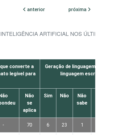
anterior
próxima
NTELIGÊNCIA ARTIFICIAL NOS ÚLTIMOS 12 MESES
 que converte a
Geração de linguagem natural (GLN) pa
to legível para
linguagem escrita ou falada
Não
Não
Sim
Não
Não
Não
Nã
pondeu
se
sabe
respondeu
s
aplica
apl
-
70
6
23
1
-
7