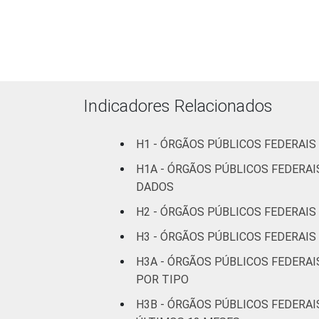
mais
17
20
pessoas
ocupadas
Não
5
11
declarado
Indicadores Relacionados
Fonte: CGI.br/NIC.br, Centro Regional 
H1 - ÓRGÃOS PÚBLICOS FEDERAIS
tecnologias de informação e comunicaçã
H1A - ÓRGÃOS PÚBLICOS FEDERAI
DADOS
H2 - ÓRGÃOS PÚBLICOS FEDERAIS
H3 - ÓRGÃOS PÚBLICOS FEDERAIS
H3A - ÓRGÃOS PÚBLICOS FEDERAI
POR TIPO
H3B - ÓRGÃOS PÚBLICOS FEDERAI