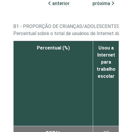
anterior
próxima
B1 - PROPORÇÃO DE CRIANÇAS/ADOLESCENTES, POR
Percentual sobre o total de usuários de Internet de 9 a 
Percentual (%)
Usou a
En
Internet
ac
para
uma
trabalho
s
escolar
co
Fac
Ork