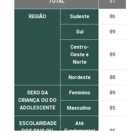
TOTAL
87
REGIÃO
Sudeste
86
Sul
89
Centro-
Oeste e
89
Norte
Nordeste
88
SEXO DA
Feminino
89
CRIANÇA OU DO
ADOLESCENTE
Masculino
85
ESCOLARIDADE
Até
DOS PAIS OU
Fundamental
85
RESPONSÁVEIS
I