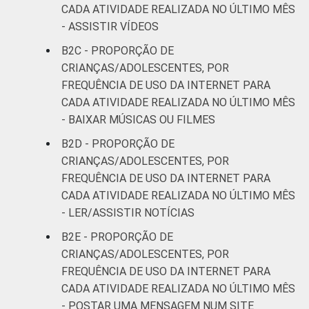
CADA ATIVIDADE REALIZADA NO ÚLTIMO MÊS
RENDA
Até 1 SM
86
- ASSISTIR VÍDEOS
FAMILIAR
B2C - PROPORÇÃO DE
Mais de 1
87
CRIANÇAS/ADOLESCENTES, POR
SM até 2 SM
FREQUÊNCIA DE USO DA INTERNET PARA
CADA ATIVIDADE REALIZADA NO ÚLTIMO MÊS
Mais de 2
86
- BAIXAR MÚSICAS OU FILMES
SM até 3 SM
B2D - PROPORÇÃO DE
Mais de 3
CRIANÇAS/ADOLESCENTES, POR
90
SM
FREQUÊNCIA DE USO DA INTERNET PARA
CADA ATIVIDADE REALIZADA NO ÚLTIMO MÊS
CLASSE
AB
89
- LER/ASSISTIR NOTÍCIAS
SOCIAL
B2E - PROPORÇÃO DE
C
88
CRIANÇAS/ADOLESCENTES, POR
FREQUÊNCIA DE USO DA INTERNET PARA
DE
81
CADA ATIVIDADE REALIZADA NO ÚLTIMO MÊS
- POSTAR UMA MENSAGEM NUM SITE