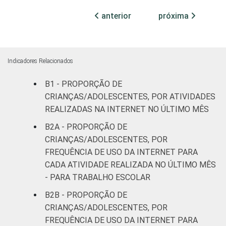
anterior
próxima
Fundamental
87
II
Médio ou
Indicadores Relacionados
89
mais
B1 - PROPORÇÃO DE
FAIXA ETÁRIA
De 9 a 10
CRIANÇAS/ADOLESCENTES, POR ATIVIDADES
83
DA CRIANÇA OU
anos
REALIZADAS NA INTERNET NO ÚLTIMO MÊS
DO
B2A - PROPORÇÃO DE
ADOLESCENTE
De 11 a 12
86
CRIANÇAS/ADOLESCENTES, POR
anos
FREQUÊNCIA DE USO DA INTERNET PARA
CADA ATIVIDADE REALIZADA NO ÚLTIMO MÊS
De 13 a 14
90
- PARA TRABALHO ESCOLAR
anos
B2B - PROPORÇÃO DE
De 15 a 17
CRIANÇAS/ADOLESCENTES, POR
88
anos
FREQUÊNCIA DE USO DA INTERNET PARA