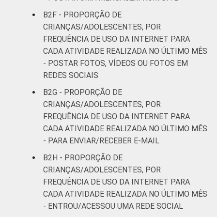
¹Base: 2 261 usuários de Internet de 9 a 17
anos. Respostas estimuladas. Cada item
B2F - PROPORÇÃO DE
apresentado se refere apenas aos
CRIANÇAS/ADOLESCENTES, POR
resultados da alternativa "sim". Dados
FREQUÊNCIA DE USO DA INTERNET PARA
coletados entre setembro de 2013 e janeiro
CADA ATIVIDADE REALIZADA NO ÚLTIMO MÊS
de 2014.
- POSTAR FOTOS, VÍDEOS OU FOTOS EM
Fonte: NIC.br - set/2013 a jan/2014
REDES SOCIAIS
B2G - PROPORÇÃO DE
CRIANÇAS/ADOLESCENTES, POR
FREQUÊNCIA DE USO DA INTERNET PARA
CADA ATIVIDADE REALIZADA NO ÚLTIMO MÊS
- PARA ENVIAR/RECEBER E-MAIL
B2H - PROPORÇÃO DE
CRIANÇAS/ADOLESCENTES, POR
FREQUÊNCIA DE USO DA INTERNET PARA
CADA ATIVIDADE REALIZADA NO ÚLTIMO MÊS
- ENTROU/ACESSOU UMA REDE SOCIAL