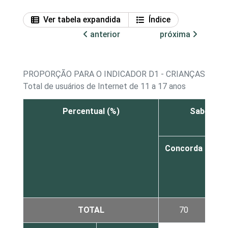
Ver tabela expandida
Índice
anterior
próxima
PROPORÇÃO PARA O INDICADOR D1 - CRIANÇAS E AD
Total de usuários de Internet de 11 a 17 anos
Percentual (%)
Sabe mais
Concorda
co
di
TOTAL
70