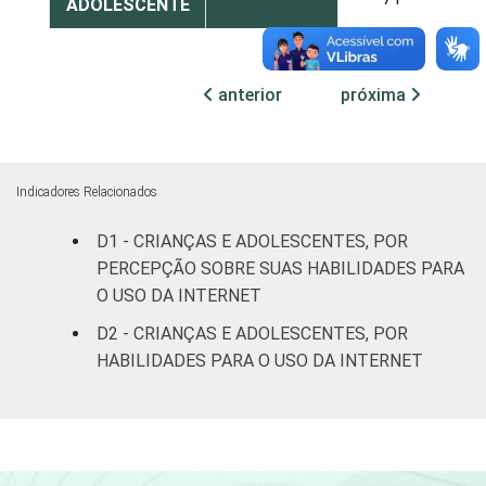
ADOLESCENTE
ESCOLARIDADE
Até
DOS PAIS OU
Fundamental
78
anterior
próxima
RESPONSÁVEIS
I
Fundamental
72
II
Indicadores Relacionados
D1 - CRIANÇAS E ADOLESCENTES, POR
Médio ou
65
PERCEPÇÃO SOBRE SUAS HABILIDADES PARA
mais
O USO DA INTERNET
FAIXA ETÁRIA
De 9 a 10
D2 - CRIANÇAS E ADOLESCENTES, POR
-
DA CRIANÇA
anos
HABILIDADES PARA O USO DA INTERNET
OU DO
ADOLESCENTE
De 11 a 12
48
anos
De 13 a 14