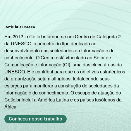
68
anos
De 15 a 17
82
anos
Cetic.br e Unesco
Em 2012, o Cetic.br tornou-se um Centro de Categoria 2
RENDA
Até 1 SM
72
da UNESCO, o primeiro do tipo dedicado ao
FAMILIAR
desenvolvimento das sociedades da informação e do
Mais de 1
conhecimento. O Centro está vinculado ao Setor de
75
SM até 2 SM
Comunicação e Informação (CI), uma das cinco áreas da
UNESCO. Ele contribui para que os objetivos estratégicos
Mais de 2
da organização sejam atingidos, fortalecendo seus
68
SM até 3 SM
esforços para monitorar a construção de sociedades da
informação e do conhecimento. O escopo de atuação do
Mais de 3
Cetic.br inclui a América Latina e os países lusófonos da
63
SM
África.
Conheça nosso trabalho
Não tem
80
renda