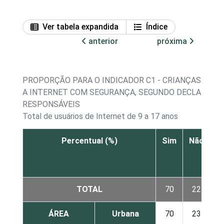
Ver tabela expandida
Índice
anterior
próxima
PROPORÇÃO PARA O INDICADOR C1 - CRIANÇAS E AD
A INTERNET COM SEGURANÇA, SEGUNDO DECLARAÇÃO
RESPONSÁVEIS
Total de usuários de Internet de 9 a 17 anos
Percentual (%)
Sim
Não
N
s
TOTAL
70
22
ÁREA
Urbana
70
23