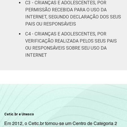
C3 - CRIANÇAS E ADOLESCENTES, POR
De 15 a 17
PERMISSÃO RECEBIDA PARA O USO DA
71
21
anos
INTERNET, SEGUNDO DECLARAÇÃO DOS SEUS
PAIS OU RESPONSÁVEIS
RENDA
Até 1 SM
68
20
C4 - CRIANÇAS E ADOLESCENTES, POR
FAMILIAR
VERIFICAÇÃO REALIZADA PELOS SEUS PAIS
Mais de 1
70
20
OU RESPONSÁVEIS SOBRE SEU USO DA
SM até 2 SM
INTERNET
Mais de 2
72
23
SM até 3 SM
Mais de 3
69
29
SM
Não tem
77
2
renda
Cetic.br e Unesco
Em 2012, o Cetic.br tornou-se um Centro de Categoria 2
Não sabe
65
20