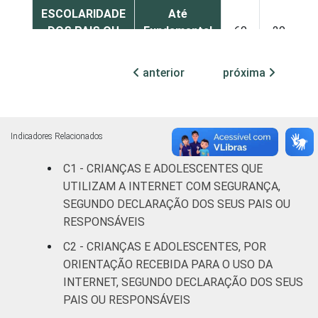
ESCOLARIDADE
Até
DOS PAIS OU
Fundamental
60
20
RESPONSÁVEIS
I
anterior
próxima
Fundamental
68
24
II
Médio ou
Indicadores Relacionados
75
23
mais
C1 - CRIANÇAS E ADOLESCENTES QUE
FAIXA ETÁRIA
UTILIZAM A INTERNET COM SEGURANÇA,
De 9 a 10
75
20
DA CRIANÇA
anos
SEGUNDO DECLARAÇÃO DOS SEUS PAIS OU
OU DO
RESPONSÁVEIS
ADOLESCENTE
De 11 a 12
C2 - CRIANÇAS E ADOLESCENTES, POR
69
24
anos
ORIENTAÇÃO RECEBIDA PARA O USO DA
INTERNET, SEGUNDO DECLARAÇÃO DOS SEUS
De 13 a 14
65
26
PAIS OU RESPONSÁVEIS
anos