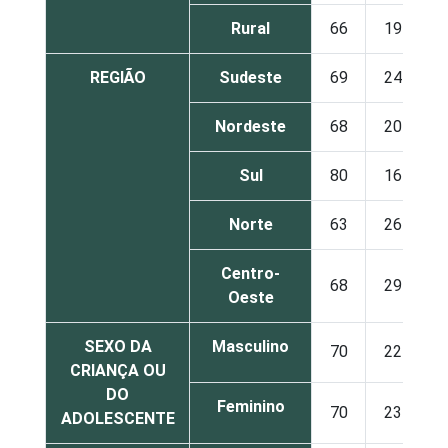
Rural
66
19
REGIÃO
Sudeste
69
24
Nordeste
68
20
Sul
80
16
Norte
63
26
Centro-
68
29
Oeste
SEXO DA
Masculino
70
22
CRIANÇA OU
DO
Feminino
70
23
ADOLESCENTE