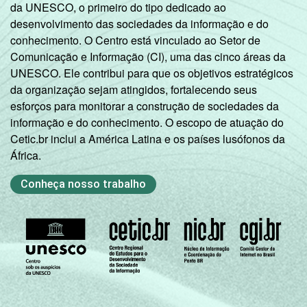
da UNESCO, o primeiro do tipo dedicado ao
desenvolvimento das sociedades da informação e do
Não
conhecimento. O Centro está vinculado ao Setor de
80
17
respondeu
Comunicação e Informação (CI), uma das cinco áreas da
UNESCO. Ele contribui para que os objetivos estratégicos
CLASSE
AB
72
24
da organização sejam atingidos, fortalecendo seus
SOCIAL
esforços para monitorar a construção de sociedades da
C
72
22
informação e do conhecimento. O escopo de atuação do
Cetic.br inclui a América Latina e os países lusófonos da
DE
65
21
África.
Conheça nosso trabalho
Fonte: CGI.br/NIC.br, Centro Regional de
Estudos para o Desenvolvimento da
Sociedade da Informação (Cetic.br),
Pesquisa sobre o Uso da Internet por
Crianças e Adolescentes no Brasil – TIC Kids
Online Brasil 2017.