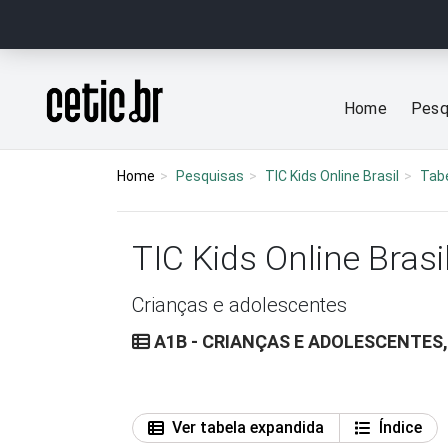
Ir para o conteúdo
Página inicial
Home
Pesq
Home
Pesquisas
TIC Kids Online Brasil
Tab
TIC Kids Online Brasi
Crianças e adolescentes
A1B - CRIANÇAS E ADOLESCENTES
Ver tabela expandida
Índice