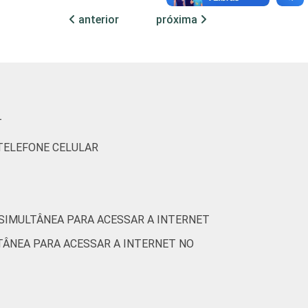
6
43
4
0
6
anterior
próxima
1
40
5
0
5
9
48
11
1
11
9
46
6
1
8
T
 TELEFONE CELULAR
4
40
3
0
3
0
37
1
0
1
 SIMULTÂNEA PARA ACESSAR A INTERNET
TÂNEA PARA ACESSAR A INTERNET NO
7
41
4
0
8
6
45
4
0
4