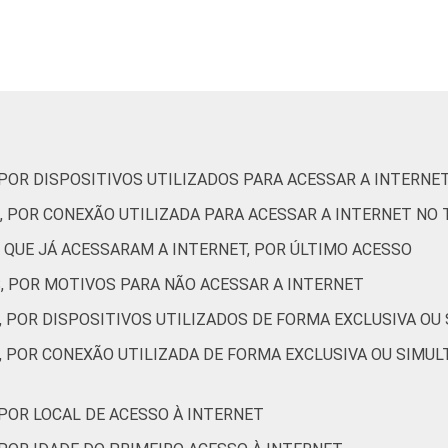
ntal II
84
10
0
0
6
4
ou mais
89
6
0
0
5
5
10 anos
82
5
2
0
11
2
 a 12
84
8
1
0
8
3
 POR DISPOSITIVOS UTILIZADOS PARA ACESSAR A INTERNE
os
, POR CONEXÃO UTILIZADA PARA ACESSAR A INTERNET NO
 a 14
89
8
0
0
3
5
 QUE JÁ ACESSARAM A INTERNET, POR ÚLTIMO ACESSO
os
S, POR MOTIVOS PARA NÃO ACESSAR A INTERNET
 a 17
90
9
0
0
1
6
, POR DISPOSITIVOS UTILIZADOS DE FORMA EXCLUSIVA OU
os
, POR CONEXÃO UTILIZADA DE FORMA EXCLUSIVA OU SIMUL
1 SM
80
11
1
0
8
4
 POR LOCAL DE ACESSO À INTERNET
e 1 SM
88
8
0
0
4
4