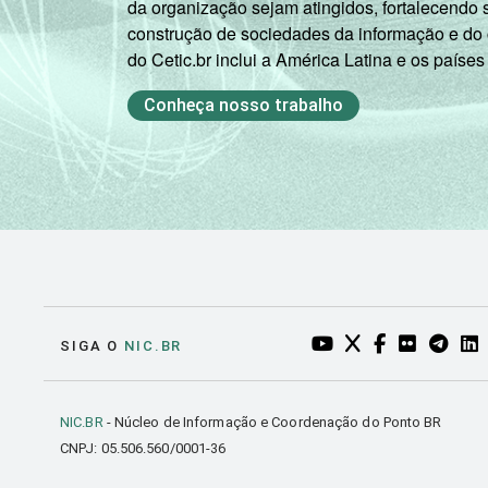
da organização sejam atingidos, fortalecendo 
D
construção de sociedades da informação e do
do Cetic.br inclui a América Latina e os países
DOMICÍLIO COM ACESSO À
S
INTERNET
Conheça nosso trabalho
N
Fonte: CGI.br/NIC.br, Centro Regional 
por crianças e adolescentes no Brasil - 
YOUTUBE DO NIC.BR
TWITTER DO NIC
FACEBOOK DO
FLICKR DO
TELEGR
LI
SIGA O
NIC.BR
NIC.BR
- Núcleo de Informação e Coordenação do Ponto BR
CNPJ: 05.506.560/0001-36