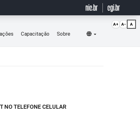
A+
A-
A
Selecionar idioma
cações
Capacitação
Sobre
ET NO TELEFONE CELULAR