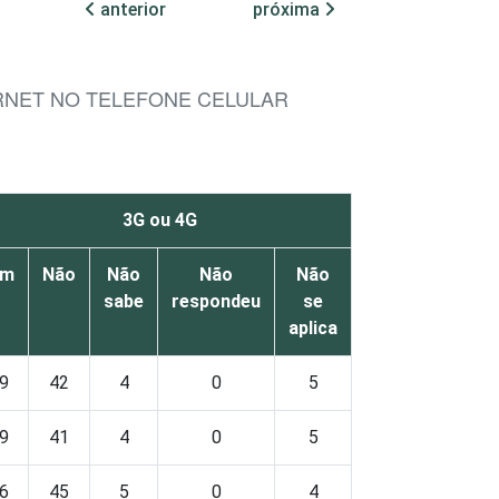
anterior
próxima
ERNET NO TELEFONE CELULAR
3G ou 4G
im
Não
Não
Não
Não
sabe
respondeu
se
aplica
9
42
4
0
5
9
41
4
0
5
6
45
5
0
4