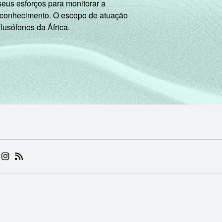
seus esforços para monitorar a
E
79
13
1
0
8
4
 conhecimento. O escopo de atuação
 lusófonos da África.
im
89
7
0
0
4
4
ão
72
14
1
0
14
5
de Estudos para o Desenvolvimento da Sociedade da Informação (
TIC Kids Online Brasil 2019.
 (ABRE EM NOVA ABA)
.BR (ABRE EM NOVA ABA)
 NIC.BR (ABRE EM NOVA ABA)
 NIC.BR (ABRE EM NOVA ABA)
AM DO NIC.BR (ABRE EM NOVA ABA)
NKEDIN DO NIC.BR (ABRE EM NOVA ABA)
INSTAGRAM DO NIC.BR (ABRE EM NOVA ABA)
RSS DO NIC.BR (ABRE EM NOVA ABA)