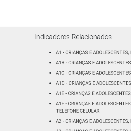
Fundame
Médio 
FAIXA ETÁRIA DA CRIANÇA
De 9 a 
Indicadores Relacionados
OU DO ADOLESCENTE
De 11
A1 - CRIANÇAS E ADOLESCENTES,
an
A1B - CRIANÇAS E ADOLESCENTES
De 13
A1C - CRIANÇAS E ADOLESCENTES
an
A1D - CRIANÇAS E ADOLESCENTE
De 15
A1E - CRIANÇAS E ADOLESCENTES
an
A1F - CRIANÇAS E ADOLESCENTES
RENDA FAMILIAR
Até 
TELEFONE CELULAR
A2 - CRIANÇAS E ADOLESCENTES,
Mais d