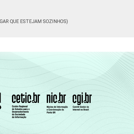
9
41
6
0
4
UGAR QUE ESTEJAM SOZINHOS)
4
40
3
0
2
1
15
0
0
5
1
43
6
3
7
7
32
7
2
2
7
38
3
0
2
6
45
5
0
4