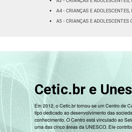
A3 - CRIANÇAS E ADOLESCENTES,
até 
A4 - CRIANÇAS E ADOLESCENTES,
Mais d
A5 - CRIANÇAS E ADOLESCENTES 
até 
Mais d
Não
re
Não 
Cetic.br e Une
N
resp
Em 2012, o Cetic.br tornou-se um Centro de 
CLASSE SOCIAL
A
tipo dedicado ao desenvolvimento das socied
conhecimento. O Centro está vinculado ao Set
uma das cinco áreas da UNESCO. Ele contribui