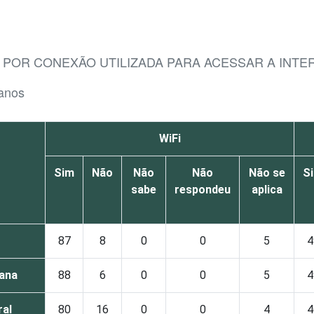
, POR CONEXÃO UTILIZADA PARA ACESSAR A INT
 anos
WiFi
Sim
Não
Não
Não
Não se
S
sabe
respondeu
aplica
87
8
0
0
5
4
ana
88
6
0
0
5
4
ral
80
16
0
0
4
4