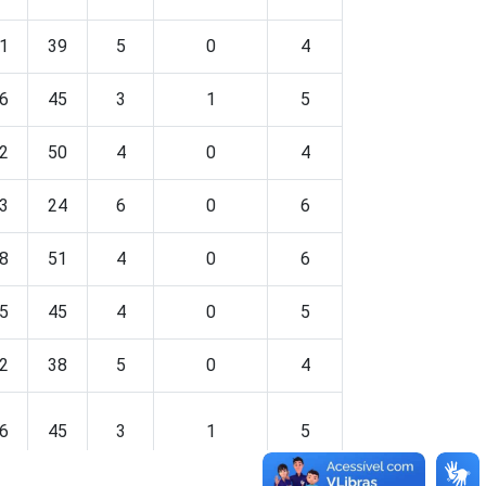
1
39
5
0
4
6
45
3
1
5
2
50
4
0
4
3
24
6
0
6
8
51
4
0
6
5
45
4
0
5
2
38
5
0
4
6
45
3
1
5