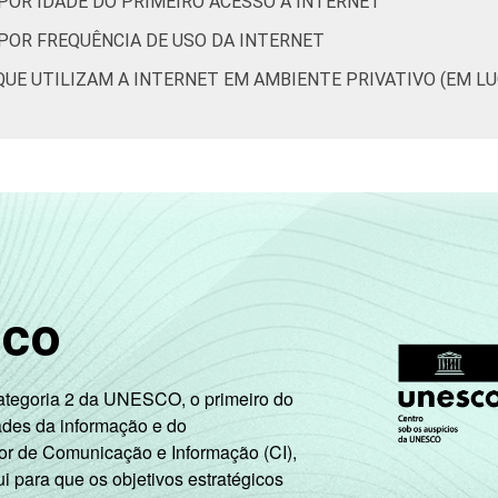
 POR IDADE DO PRIMEIRO ACESSO À INTERNET
2 SM
 POR FREQUÊNCIA DE USO DA INTERNET
e 2 SM
90
6
0
0
4
4
QUE UTILIZAM A INTERNET EM AMBIENTE PRIVATIVO (EM L
3 SM
e 3 SM
93
5
0
0
2
5
 tem
84
12
0
0
5
8
nda
sabe
81
8
3
0
7
4
sco
ão
97
1
0
0
2
5
ondeu
Categoria 2 da UNESCO, o primeiro do
B
97
1
0
0
2
5
ades da informação e do
or de Comunicação e Informação (CI),
C
89
6
0
0
4
4
 para que os objetivos estratégicos