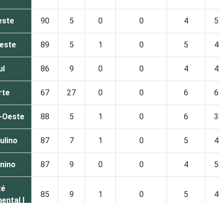
este
90
5
0
0
4
5
este
89
5
1
0
5
4
ul
86
9
0
0
4
4
rte
67
27
0
0
6
6
-Oeste
88
5
1
0
6
3
ulino
87
7
1
0
5
4
nino
87
9
0
0
4
5
té
85
9
1
0
5
4
ental I