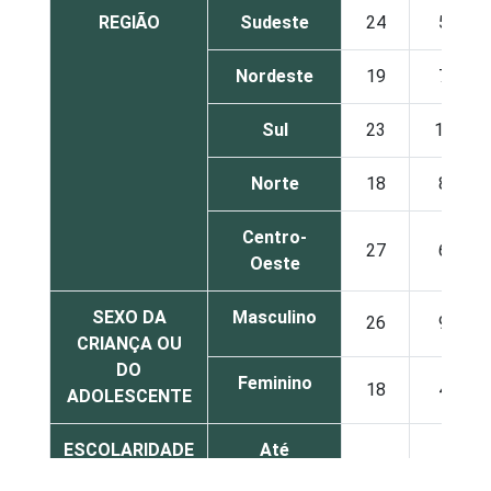
REGIÃO
Sudeste
24
5
Nordeste
19
7
Sul
23
10
Norte
18
8
Centro-
27
6
Oeste
SEXO DA
Masculino
26
9
CRIANÇA OU
DO
Feminino
18
4
ADOLESCENTE
ESCOLARIDADE
Até
DOS PAIS OU
Fundamental
14
7