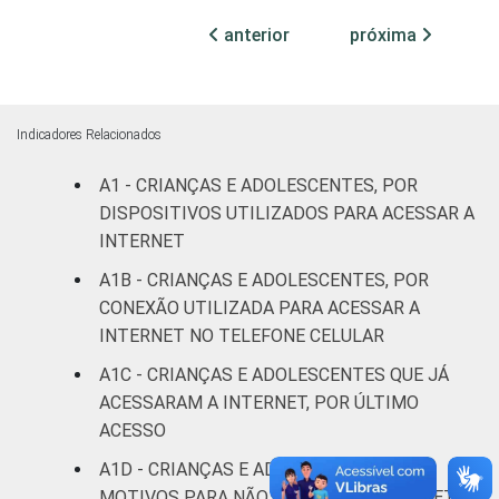
RESPONSÁVEIS
I
anterior
próxima
Fundamental
26
6
II
Indicadores Relacionados
Médio ou
23
7
mais
A1 - CRIANÇAS E ADOLESCENTES, POR
DISPOSITIVOS UTILIZADOS PARA ACESSAR A
FAIXA ETÁRIA
De 9 a 10
INTERNET
46
14
DA CRIANÇA
anos
A1B - CRIANÇAS E ADOLESCENTES, POR
OU DO
CONEXÃO UTILIZADA PARA ACESSAR A
ADOLESCENTE
De 11 a 12
33
6
INTERNET NO TELEFONE CELULAR
anos
A1C - CRIANÇAS E ADOLESCENTES QUE JÁ
De 13 a 14
ACESSARAM A INTERNET, POR ÚLTIMO
16
5
anos
ACESSO
A1D - CRIANÇAS E ADOLESCENTES, POR
De 15 a 17
6
5
MOTIVOS PARA NÃO ACESSAR A INTERNET