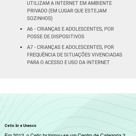
18
5
UTILIZAM A INTERNET EM AMBIENTE
respondeu
PRIVADO (EM LUGAR QUE ESTEJAM
SOZINHOS)
CLASSE
AB
23
9
SOCIAL
A6 - CRIANÇAS E ADOLESCENTES, POR
C
27
6
POSSE DE DISPOSITIVOS
A7 - CRIANÇAS E ADOLESCENTES, POR
DE
15
7
FREQUÊNCIA DE SITUAÇÕES VIVENCIADAS
PARA O ACESSO E USO DA INTERNET
DOMICÍLIO
Sim
23
7
COM ACESSO
À INTERNET
Não
13
10
Fonte: CGI.br/NIC.br, Centro Regional de
Estudos para o Desenvolvimento da
Sociedade da Informação (Cetic.br),
Pesquisa sobre o uso da Internet por
crianças e adolescentes no Brasil – TIC Kids
Cetic.br e Unesco
Online Brasil 2022.
Em 2012, o Cetic.br tornou-se um Centro de Categoria 2