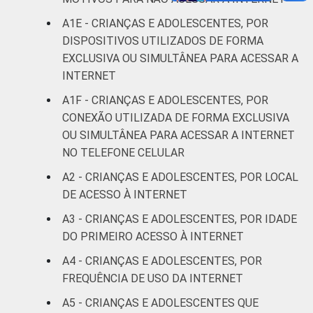
anos
A1E - CRIANÇAS E ADOLESCENTES, POR
RENDA
Até 1 SM
16
6
DISPOSITIVOS UTILIZADOS DE FORMA
FAMILIAR
EXCLUSIVA OU SIMULTÂNEA PARA ACESSAR A
Mais de 1
INTERNET
19
7
SM até 2 SM
A1F - CRIANÇAS E ADOLESCENTES, POR
CONEXÃO UTILIZADA DE FORMA EXCLUSIVA
Mais de 2
28
10
OU SIMULTÂNEA PARA ACESSAR A INTERNET
SM até 3 SM
NO TELEFONE CELULAR
Mais de 3
A2 - CRIANÇAS E ADOLESCENTES, POR LOCAL
29
7
SM
DE ACESSO À INTERNET
A3 - CRIANÇAS E ADOLESCENTES, POR IDADE
Não tem
6
0
DO PRIMEIRO ACESSO À INTERNET
renda
A4 - CRIANÇAS E ADOLESCENTES, POR
Não sabe
31
2
FREQUÊNCIA DE USO DA INTERNET
A5 - CRIANÇAS E ADOLESCENTES QUE
Não