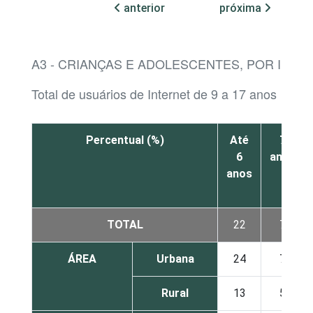
anterior
próxima
A3 - CRIANÇAS E ADOLESCENTES, POR IDAD
Total de usuários de Internet de 9 a 17 anos
Percentual (%)
Até
7
6
anos
anos
TOTAL
22
7
ÁREA
Urbana
24
7
Rural
13
5