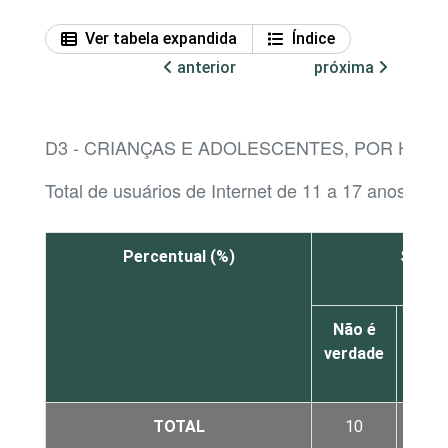
Ver tabela expandida
Índice
anterior
próxima
D3 - CRIANÇAS E ADOLESCENTES, POR HABI
Total de usuários de Internet de 11 a 17 anos
Percentual (%)
Sabe s
Não é
É u
verdade
pou
verd
TOTAL
10
5