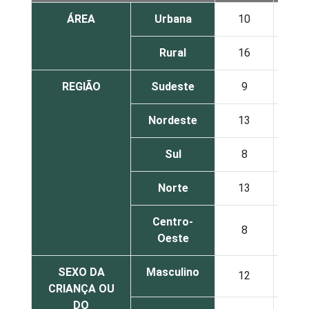
ÁREA
Urbana
10
5
Rural
16
4
REGIÃO
Sudeste
9
4
Nordeste
13
6
Sul
8
4
Norte
13
5
Centro-
8
8
Oeste
SEXO DA
Masculino
12
4
CRIANÇA OU
DO