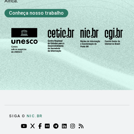
África.
Conheça nosso trabalho
Não sabe
10
7
Não
5
0
respondeu
CLASSE
AB
4
7
SOCIAL
C
10
5
DE
13
4
COR OU RAÇA
Branca
9
5
Preta
9
5
SIGA O
NIC.BR
Parda
11
4
YOUTUBE DO NIC.BR (ABRE EM NOVA ABA)
TWITTER DO NIC.BR (ABRE EM NOVA ABA)
FACEBOOK DO NIC.BR (ABRE EM NOVA AB
FLICKR DO NIC.BR (ABRE EM NOVA AB
TELEGRAM DO NIC.BR (ABRE EM N
LINKEDIN DO NIC.BR (ABRE EM
INSTAGRAM DO NIC.BR (AB
RSS DO NIC.BR (ABRE 