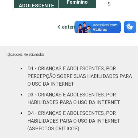
Feminino
9
5
ADOLESCENTE
ESCOLARIDADE
Até
anterior
próxima
DOS PAIS OU
Fundamental
10
2
RESPONSÁVEIS
I
Fundamental
15
5
Indicadores Relacionados
II
D1 - CRIANÇAS E ADOLESCENTES, POR
Médio ou
PERCEPÇÃO SOBRE SUAS HABILIDADES PARA
9
6
mais
O USO DA INTERNET
D3 - CRIANÇAS E ADOLESCENTES, POR
FAIXA ETÁRIA
De 9 a 10
-
-
HABILIDADES PARA O USO DA INTERNET
DA CRIANÇA
anos
OU DO
D4 - CRIANÇAS E ADOLESCENTES, POR
ADOLESCENTE
De 11 a 12
HABILIDADES PARA O USO DA INTERNET
25
7
anos
(ASPECTOS CRÍTICOS)