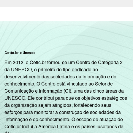
De 13 a 14
8
5
anos
De 15 a 17
3
3
anos
RENDA
Até 1 SM
11
4
FAMILIAR
Cetic.br e Unesco
Mais de 1
Em 2012, o Cetic.br tornou-se um Centro de Categoria 2
11
5
SM até 2 SM
da UNESCO, o primeiro do tipo dedicado ao
desenvolvimento das sociedades da informação e do
Mais de 2
conhecimento. O Centro está vinculado ao Setor de
7
10
SM até 3 SM
Comunicação e Informação (CI), uma das cinco áreas da
UNESCO. Ele contribui para que os objetivos estratégicos
Mais de 3
da organização sejam atingidos, fortalecendo seus
12
2
SM
esforços para monitorar a construção de sociedades da
informação e do conhecimento. O escopo de atuação do
Não tem
Cetic.br inclui a América Latina e os países lusófonos da
30
17
renda