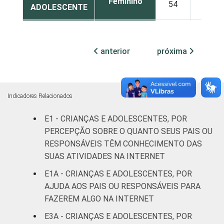
Feminino
54
36
ADOLESCENTE
ESCOLARIDADE
Até
DOS PAIS OU
Fundamental
51
37
anterior
próxima
RESPONSÁVEIS
I
Fundamental
54
37
II
Indicadores Relacionados
Médio ou
E1 - CRIANÇAS E ADOLESCENTES, POR
54
35
mais
PERCEPÇÃO SOBRE O QUANTO SEUS PAIS OU
RESPONSÁVEIS TÊM CONHECIMENTO DAS
FAIXA ETÁRIA
De 9 a 10
SUAS ATIVIDADES NA INTERNET
62
29
DA CRIANÇA
anos
E1A - CRIANÇAS E ADOLESCENTES, POR
OU DO
AJUDA AOS PAIS OU RESPONSÁVEIS PARA
ADOLESCENTE
De 11 a 12
65
28
FAZEREM ALGO NA INTERNET
anos
E3A - CRIANÇAS E ADOLESCENTES, POR