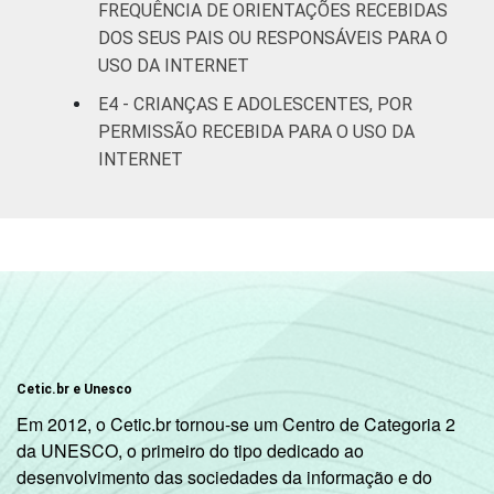
De 13 a 14
FREQUÊNCIA DE ORIENTAÇÕES RECEBIDAS
51
42
anos
DOS SEUS PAIS OU RESPONSÁVEIS PARA O
USO DA INTERNET
De 15 a 17
42
40
E4 - CRIANÇAS E ADOLESCENTES, POR
anos
PERMISSÃO RECEBIDA PARA O USO DA
INTERNET
RENDA
Até 1 SM
56
32
FAMILIAR
Mais de 1
53
35
SM até 2 SM
Mais de 2
55
39
SM até 3 SM
Mais de 3
Cetic.br e Unesco
51
38
SM
Em 2012, o Cetic.br tornou-se um Centro de Categoria 2
da UNESCO, o primeiro do tipo dedicado ao
Não tem
desenvolvimento das sociedades da informação e do
84
11
renda