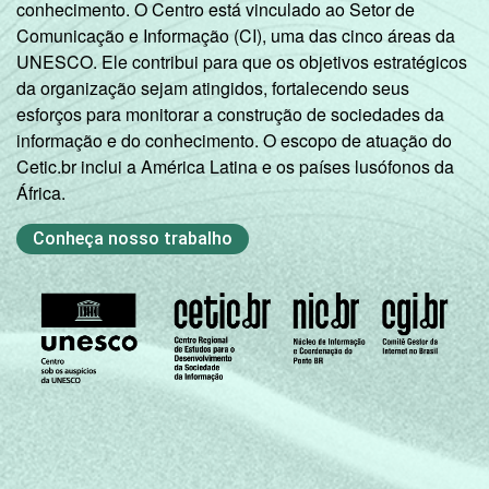
conhecimento. O Centro está vinculado ao Setor de
Comunicação e Informação (CI), uma das cinco áreas da
Não sabe
41
51
UNESCO. Ele contribui para que os objetivos estratégicos
da organização sejam atingidos, fortalecendo seus
Não
esforços para monitorar a construção de sociedades da
46
53
respondeu
informação e do conhecimento. O escopo de atuação do
Cetic.br inclui a América Latina e os países lusófonos da
CLASSE
AB
53
38
África.
SOCIAL
C
53
34
Conheça nosso trabalho
DE
53
37
COR OU RAÇA
Branca
51
43
Preta
49
25
Parda
57
36