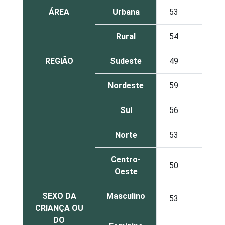
ÁREA
Urbana
53
36
Rural
54
35
REGIÃO
Sudeste
49
36
Nordeste
59
33
Sul
56
36
Norte
53
37
Centro-
50
42
Oeste
SEXO DA
Masculino
53
36
CRIANÇA OU
DO