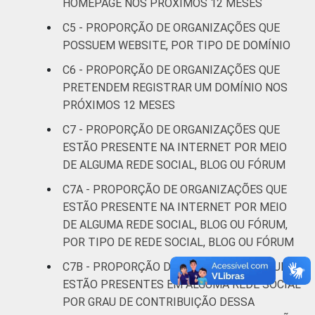
social
HOMEPAGE NOS PRÓXIMOS 12 MESES
C5 - PROPORÇÃO DE ORGANIZAÇÕES QUE
Outros
39
57
POSSUEM WEBSITE, POR TIPO DE DOMÍNIO
C6 - PROPORÇÃO DE ORGANIZAÇÕES QUE
* Base: 3283 organizações sem fins
PRETENDEM REGISTRAR UM DOMÍNIO NOS
lucrativos. Respostas estimuladas. Dados
PRÓXIMOS 12 MESES
coletados entre outubro de 2013 e abril de
2014.
C7 - PROPORÇÃO DE ORGANIZAÇÕES QUE
Fonte: NIC.br - out 2013 / abr 2014
ESTÃO PRESENTE NA INTERNET POR MEIO
DE ALGUMA REDE SOCIAL, BLOG OU FÓRUM
C7A - PROPORÇÃO DE ORGANIZAÇÕES QUE
ESTÃO PRESENTE NA INTERNET POR MEIO
DE ALGUMA REDE SOCIAL, BLOG OU FÓRUM,
POR TIPO DE REDE SOCIAL, BLOG OU FÓRUM
C7B - PROPORÇÃO DE ORGANIZAÇÕES QUE
ESTÃO PRESENTES EM ALGUMA REDE SOCIAL
POR GRAU DE CONTRIBUIÇÃO DESSA