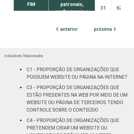
FIM
patronais,
31
62
profissionais e
sindicais
anterior
próxima
Cultura e
39
57
recreação
Educação, e
Indicadores Relacionados
40
56
Pesquisa
C1 - PROPORÇÃO DE ORGANIZAÇÕES QUE
POSSUEM WEBSITE OU PÁGINA NA INTERNET
Desenvolvimento
e Defesa de
36
59
C3 - PROPORÇÃO DE ORGANIZAÇÕES QUE
Direitos
ESTÃO PRESENTES NA WEB POR MEIO DE UM
WEBSITE OU PÁGINA DE TERCEIROS TENDO
Religião
32
61
CONTROLE SOBRE O CONTEÚDO
C4 - PROPORÇÃO DE ORGANIZAÇÕES QUE
Saúde e
PRETENDEM CRIAR UM WEBSITE OU
assistência
36
58