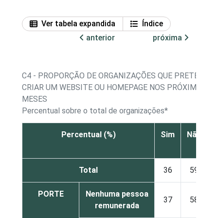
Ver tabela expandida
Índice
anterior
próxima
C4 - PROPORÇÃO DE ORGANIZAÇÕES QUE PRETENDE
CRIAR UM WEBSITE OU HOMEPAGE NOS PRÓXIMOS 12
MESES
Percentual sobre o total de organizações*
Percentual (%)
Sim
Não
s
Total
36
59
PORTE
Nenhuma pessoa
37
58
remunerada