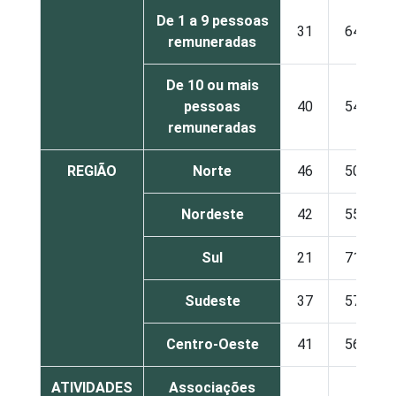
De 1 a 9 pessoas
31
64
remuneradas
De 10 ou mais
pessoas
40
54
remuneradas
REGIÃO
Norte
46
50
Nordeste
42
55
Sul
21
71
Sudeste
37
57
Centro-Oeste
41
56
ATIVIDADES
Associações