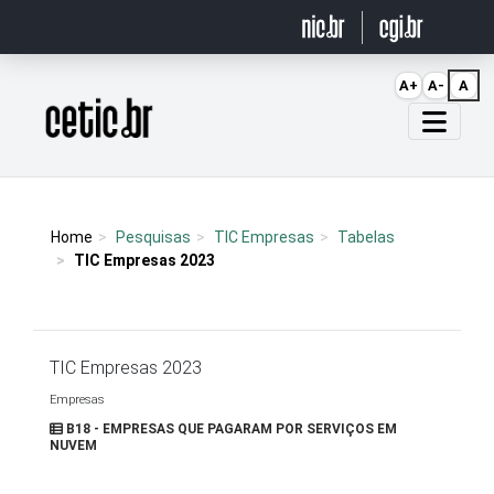
Ir para o conteúdo
A+
A-
A
Página inicial
Home
Pesquisas
TIC Empresas
Tabelas
TIC Empresas 2023
TIC Empresas 2023
Empresas
B18 - EMPRESAS QUE PAGARAM POR SERVIÇOS EM
NUVEM