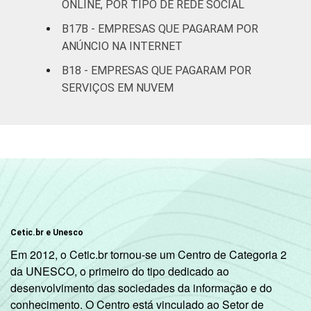
ONLINE, POR TIPO DE REDE SOCIAL
complementares
B17B - EMPRESAS QUE PAGARAM POR
Artes, cultura,
ANÚNCIO NA INTERNET
esporte e
B18 - EMPRESAS QUE PAGARAM POR
recreação,
53
36
SERVIÇOS EM NUVEM
outras
atividades de
serviços
Fonte: CGI.br/NIC.br, Centro Regional de
Estudos para o Desenvolvimento da
Sociedade da Informação (Cetic.br),
Pesquisa sobre o uso das tecnologias de
Informação e comunicação nas empresas
Cetic.br e Unesco
brasileiras - TIC Empresas 2023.
Em 2012, o Cetic.br tornou-se um Centro de Categoria 2
da UNESCO, o primeiro do tipo dedicado ao
desenvolvimento das sociedades da informação e do
conhecimento. O Centro está vinculado ao Setor de