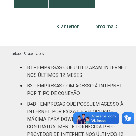
Sudeste
54
33
anterior
próxima
Sul
50
33
Centro-Oeste
55
34
Indicadores Relacionados
MERCADOS
Indústria de
52
32
DE
transformação
B1 - EMPRESAS QUE UTILIZARAM INTERNET
ATUAÇÃO
NOS ÚLTIMOS 12 MESES
Construção
57
37
B3 - EMPRESAS COM ACESSO À INTERNET,
POR TIPO DE CONEXÃO
Comércio,
reparação de
B4B - EMPRESAS QUE POSSUEM ACESSO À
veículos
51
30
INTERNET, POR FAIXA DE VELOCIDADE
automotores e
MÁXIMA PARA DOWNLOAD
motocicletas
CONTRATUALMENTE FORNECIDA PELO
PROVEDOR DE INTERNET NOS ÚLTIMOS 12