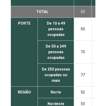
TOTAL
53
34
PORTE
De 10 a 49
pessoas
50
32
ocupadas
De 50 a 249
pessoas
73
46
ocupadas
De 250 pessoas
ocupadas ou
77
49
mais
REGIÃO
Norte
52
40
Nordeste
55
33