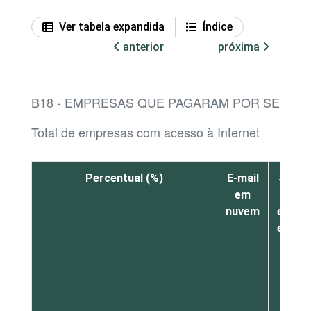
Ver tabela expandida
Índice
anterior
próxima
B18 - EMPRESAS QUE PAGARAM POR SERVI
Total de empresas com acesso à Internet
Percentual (%)
E-mail
Softw
em
de
nuvem
escrit
em nu