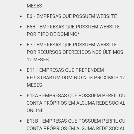
Transporte,
MESES
armazenagem e
54
37
correio
B6 - EMPRESAS QUE POSSUEM WEBSITE
B6B - EMPRESAS QUE POSSUEM WEBSITE,
Alojamento e
POR TIPO DE DOMÍNIO¹
38
25
alimentação
B7 - EMPRESAS QUE POSSUEM WEBSITE,
POR RECURSOS OFERECIDOS NOS ÚLTIMOS
Informação e
72
46
12 MESES
comunicação
B11 - EMPRESAS QUE PRETENDEM
Atividades
REGISTRAR UM DOMÍNIO NOS PRÓXIMOS 12
imobiliárias,
MESES
atividades
B13A - EMPRESAS QUE POSSUEM PERFIL OU
profissionais,
CONTA PRÓPRIOS EM ALGUMA REDE SOCIAL
científicas e
67
47
técnicas,
ONLINE
atividades
B13B - EMPRESAS QUE POSSUEM PERFIL OU
administrativas
CONTA PRÓPRIOS EM ALGUMA REDE SOCIAL
e serviços