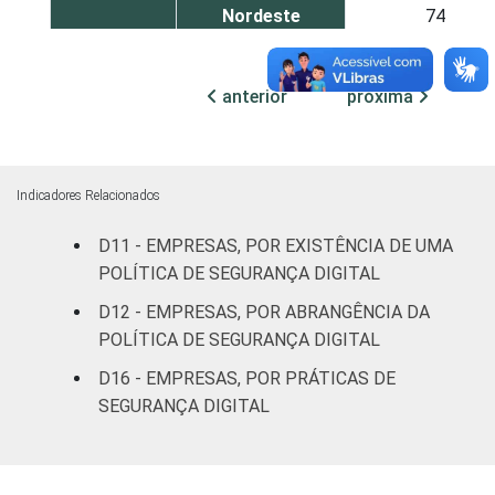
Nordeste
74
Sudeste
75
anterior
próxima
Sul
77
Centro-Oeste
79
Indicadores Relacionados
MERCADOS
Indústria de
D11 - EMPRESAS, POR EXISTÊNCIA DE UMA
72
DE
transformação
POLÍTICA DE SEGURANÇA DIGITAL
ATUAÇÃO
D12 - EMPRESAS, POR ABRANGÊNCIA DA
Construção
75
POLÍTICA DE SEGURANÇA DIGITAL
Comércio,
D16 - EMPRESAS, POR PRÁTICAS DE
reparação de
SEGURANÇA DIGITAL
veículos
75
automotores e
motocicletas