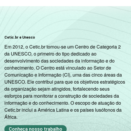
Transporte,
armazenagem e
78
correio
Alojamento e
Cetic.br e Unesco
72
alimentação
Em 2012, o Cetic.br tornou-se um Centro de Categoria 2
da UNESCO, o primeiro do tipo dedicado ao
Informação e
desenvolvimento das sociedades da informação e do
87
comunicação
conhecimento. O Centro está vinculado ao Setor de
Comunicação e Informação (CI), uma das cinco áreas da
Atividades
UNESCO. Ele contribui para que os objetivos estratégicos
imobiliárias,
da organização sejam atingidos, fortalecendo seus
atividades
esforços para monitorar a construção de sociedades da
profissionais,
informação e do conhecimento. O escopo de atuação do
científicas e
Cetic.br inclui a América Latina e os países lusófonos da
81
técnicas,
África.
atividades
administrativas
Conheça nosso trabalho