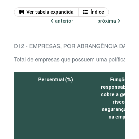
Ver tabela expandida
Índice
anterior
próxima
D12 - EMPRESAS, POR ABRANGÊNCIA DA POL
Total de empresas que possuem uma política de se
Percentual (%)
Funções e
responsabilidad
sobre a gestão 
risco de
segurança digit
na empresa