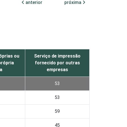
anterior
próxima
óprias ou
Serviço de impressão
própria
fornecido por outras
a
empresas
53
53
59
45