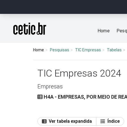
Ir para o conteúdo
Página inicial
Home
Pesq
Home
Pesquisas
TIC Empresas
Tabelas
TIC Empresas 2024
Empresas
H4A - EMPRESAS, POR MEIO DE RE
Ver tabela expandida
Índice