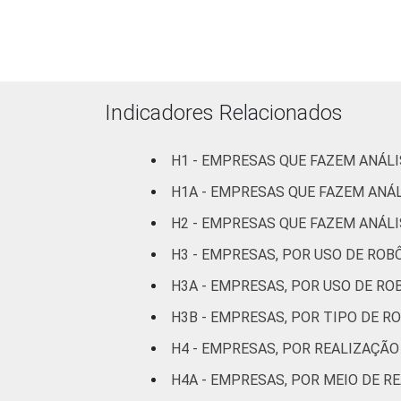
Aloja
Infor
Indicadores Relacionados
Atividades imobiliárias,
técnicas, ativid
H1 - EMPRESAS QUE FAZEM ANÁLI
c
H1A - EMPRESAS QUE FAZEM ANÁL
Artes, cultura, espor
H2 - EMPRESAS QUE FAZEM ANÁLI
H3 - EMPRESAS, POR USO DE ROB
Fonte: Núcleo de Informação e Coorde
H3A - EMPRESAS, POR USO DE RO
empresas brasileiras: TIC Empresas 202
H3B - EMPRESAS, POR TIPO DE R
H4 - EMPRESAS, POR REALIZAÇÃO
H4A - EMPRESAS, POR MEIO DE R