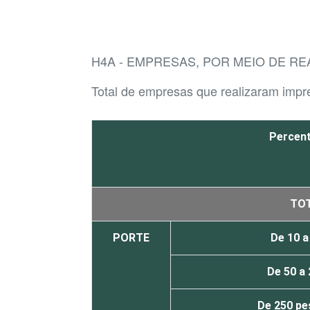
H4A - EMPRESAS, POR MEIO DE RE
Total de empresas que realizaram imp
Percent
TO
PORTE
De 10 
De 50 a
De 250 pe