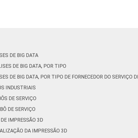
mento e alimentação
23
mação e comunicação
90
 atividades profissionais, científicas e
ades administrativas e serviços
83
SES DE BIG DATA
omplementares
ISES DE BIG DATA, POR TIPO
te e recreação, outras atividades de
80
SES DE BIG DATA, POR TIPO DE FORNECEDOR DO SERVIÇO D
serviços
ÔS INDUSTRIAIS
nação do Ponto BR. (2025). Pesquisa sobre o uso das tecnolog
BÔS DE SERVIÇO
4 [Tabelas].
OBÔ DE SERVIÇO
 DE IMPRESSÃO 3D
EALIZAÇÃO DA IMPRESSÃO 3D