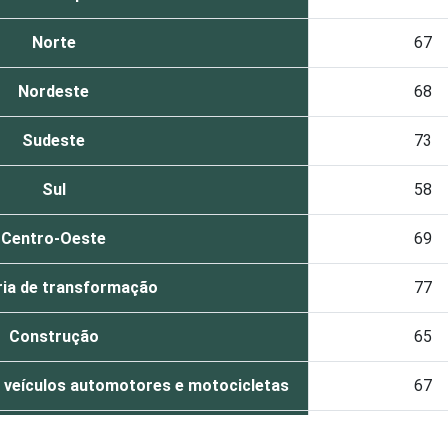
Norte
67
Nordeste
68
Sudeste
73
Sul
58
Centro-Oeste
69
ria de transformação
77
Construção
65
 veículos automotores e motocicletas
67
, armazenagem e correio
82