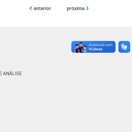
anterior
próxima
78
48
57
55
E ANÁLISE
ias de informação e comunicação nas