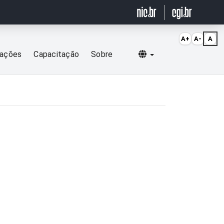
A+
A-
A
Selecionar idioma
cações
Capacitação
Sobre