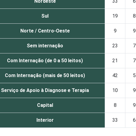
Nordeste
33
6
Sul
19
8
Norte / Centro-Oeste
9
9
Sem internação
23
7
Com Internação (de 0 a 50 leitos)
21
7
Com Internação (mais de 50 leitos)
42
5
Serviço de Apoio à Diagnose e Terapia
10
9
Capital
8
9
Interior
33
6
2015. Para mais informações, acesse
https://cetic.br/noticia/ce