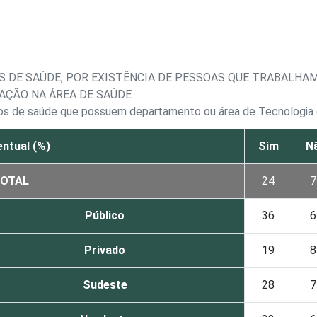
S DE SAÚDE, POR EXISTÊNCIA DE PESSOAS QUE TRABALHA
AÇÃO NA ÁREA DE SAÚDE
tos de saúde que possuem departamento ou área de Tecnologia
ntual (%)
Sim
N
OTAL
24
7
Público
36
6
Privado
19
8
Sudeste
28
7