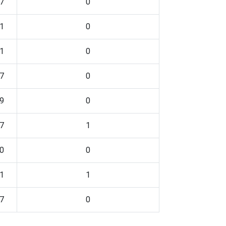
7
0
1
0
1
0
7
0
9
0
7
1
0
0
1
1
7
0
tic-br-informa-correcao-dos-resultados-da-