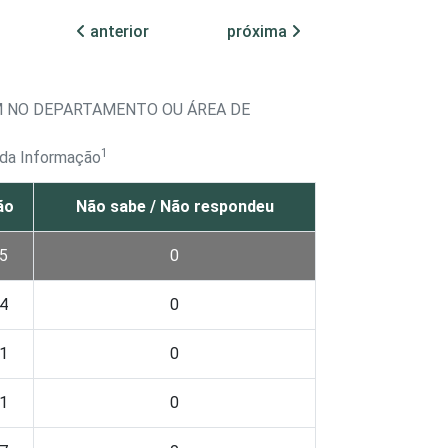
anterior
próxima
M NO DEPARTAMENTO OU ÁREA DE
1
 da Informação
ão
Não sabe / Não respondeu
5
0
4
0
1
0
1
0