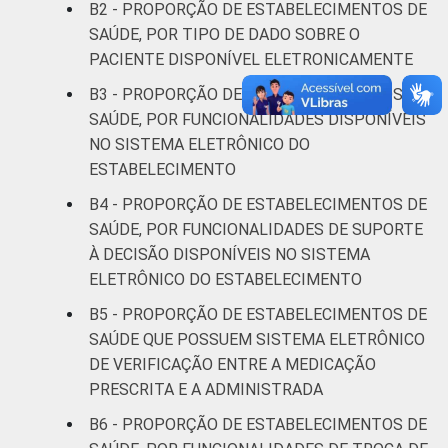
B2 - PROPORÇÃO DE ESTABELECIMENTOS DE
1
Base: 1.020 estabelecimentos de saúde
SAÚDE, POR TIPO DE DADO SOBRE O
que declararam contar com prontuários
PACIENTE DISPONÍVEL ELETRONICAMENTE
parcial ou totalmente eletrônicos.
Estimativa: 40.499 estabelecimentos. Dados
B3 - PROPORÇÃO DE ESTABELECIMENTOS DE
coletados entre setembro de 2014 e janeiro
SAÚDE, POR FUNCIONALIDADES DISPONÍVEIS
de 2015.
NO SISTEMA ELETRÔNICO DO
Fonte: NIC.br - set 2014 / jan 2015
ESTABELECIMENTO
B4 - PROPORÇÃO DE ESTABELECIMENTOS DE
SAÚDE, POR FUNCIONALIDADES DE SUPORTE
À DECISÃO DISPONÍVEIS NO SISTEMA
ELETRÔNICO DO ESTABELECIMENTO
B5 - PROPORÇÃO DE ESTABELECIMENTOS DE
SAÚDE QUE POSSUEM SISTEMA ELETRÔNICO
DE VERIFICAÇÃO ENTRE A MEDICAÇÃO
PRESCRITA E A ADMINISTRADA
B6 - PROPORÇÃO DE ESTABELECIMENTOS DE