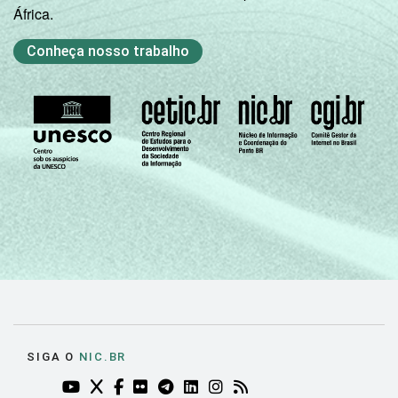
África.
Conheça nosso trabalho
SIGA O
NIC.BR
YOUTUBE DO NIC.BR (ABRE EM NOVA ABA)
TWITTER DO NIC.BR (ABRE EM NOVA ABA)
FACEBOOK DO NIC.BR (ABRE EM NOVA AB
FLICKR DO NIC.BR (ABRE EM NOVA AB
TELEGRAM DO NIC.BR (ABRE EM N
LINKEDIN DO NIC.BR (ABRE EM
INSTAGRAM DO NIC.BR (AB
RSS DO NIC.BR (ABRE 