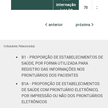
internação
78
21
(até 50
leitos)
anterior
próxima
Com
internação
91
8
(mais de
50 leitos)
Indicadores Relacionados
B1 - PROPORÇÃO DE ESTABELECIMENTOS DE
Serviço de
apoio à
SAÚDE, POR FORMA UTILIZADA PARA
82
18
diagnose e
REGISTRO DAS INFORMAÇÕES NOS
terapia
PRONTUÁRIOS DOS PACIENTES
B1A - PROPORÇÃO DE ESTABELECIMENTOS
LOCALIZAÇÃO
Capital
78
22
DE SAÚDE COM PRONTUÁRIO ELETRÔNICO,
POR IMPRESSÃO OU NÃO DOS PRONTUÁRIOS
Interior
54
45
ELETRÔNICOS