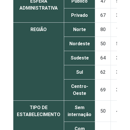
ESFERA
Público
47
51
ADMINISTRATIVA
Privado
67
33
REGIÃO
Norte
80
15
Nordeste
50
50
Sudeste
64
36
Sul
62
36
Centro-
69
30
Oeste
TIPO DE
Sem
50
49
ESTABELECIMENTO
internação
Com