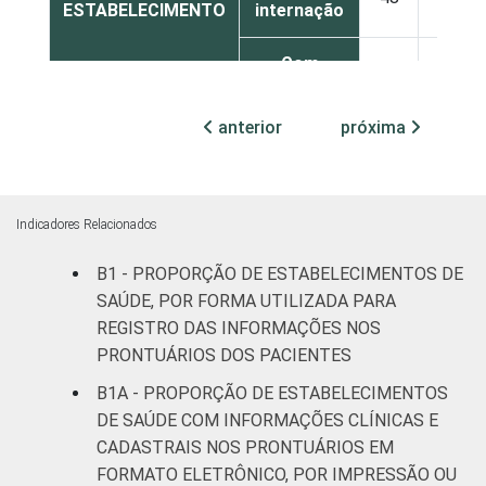
ESTABELECIMENTO
internação
Com
internação
63
36
até 50
anterior
próxima
leitos
Com
internação,
Indicadores Relacionados
75
24
mais de 50
leitos
B1 - PROPORÇÃO DE ESTABELECIMENTOS DE
SAÚDE, POR FORMA UTILIZADA PARA
Serviço de
REGISTRO DAS INFORMAÇÕES NOS
apoio à
PRONTUÁRIOS DOS PACIENTES
68
30
diagnose e
B1A - PROPORÇÃO DE ESTABELECIMENTOS
terapia
DE SAÚDE COM INFORMAÇÕES CLÍNICAS E
CADASTRAIS NOS PRONTUÁRIOS EM
LOCALIZAÇÃO
Capital
50
49
FORMATO ELETRÔNICO, POR IMPRESSÃO OU