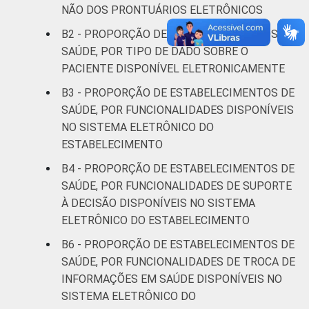
NÃO DOS PRONTUÁRIOS ELETRÔNICOS
Interior
55
44
B2 - PROPORÇÃO DE ESTABELECIMENTOS DE
Base: 61.752 estabelecimentos de saúde
SAÚDE, POR TIPO DE DADO SOBRE O
que declararam contar com informações
PACIENTE DISPONÍVEL ELETRONICAMENTE
clínicas e cadastrais nos prontuários dos
B3 - PROPORÇÃO DE ESTABELECIMENTOS DE
pacientes em formato parcial ou totalmente
SAÚDE, POR FUNCIONALIDADES DISPONÍVEIS
eletrônico. Estimativa: __ estabelecimentos.
NO SISTEMA ELETRÔNICO DO
Respostas estimuladas. Dados coletados
ESTABELECIMENTO
entre novembro de 2015 e abril de 2016.
B4 - PROPORÇÃO DE ESTABELECIMENTOS DE
SAÚDE, POR FUNCIONALIDADES DE SUPORTE
À DECISÃO DISPONÍVEIS NO SISTEMA
ELETRÔNICO DO ESTABELECIMENTO
B6 - PROPORÇÃO DE ESTABELECIMENTOS DE
SAÚDE, POR FUNCIONALIDADES DE TROCA DE
INFORMAÇÕES EM SAÚDE DISPONÍVEIS NO
SISTEMA ELETRÔNICO DO