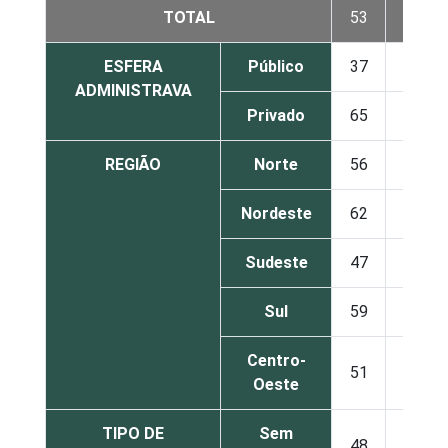
TOTAL
53
45
ESFERA
Público
37
61
ADMINISTRAVA
Privado
65
35
REGIÃO
Norte
56
43
Nordeste
62
38
Sudeste
47
51
Sul
59
40
Centro-
51
48
Oeste
TIPO DE
Sem
48
51