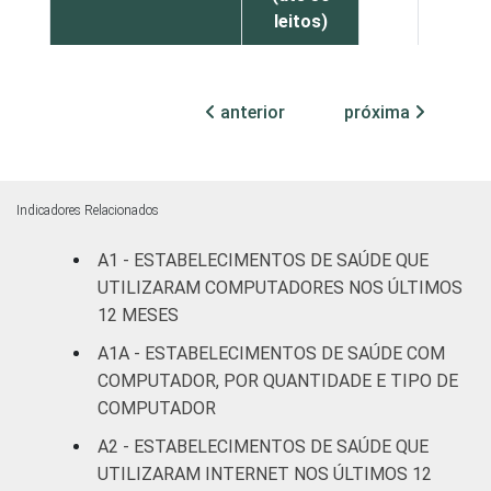
leitos)
Com
internação
anterior
próxima
50
45
(mais de
50 leitos)
Serviço de
Indicadores Relacionados
apoio à
39
53
A1 - ESTABELECIMENTOS DE SAÚDE QUE
diagnose e
terapia
UTILIZARAM COMPUTADORES NOS ÚLTIMOS
12 MESES
LOCALIZAÇÃO
Capital
33
54
A1A - ESTABELECIMENTOS DE SAÚDE COM
COMPUTADOR, POR QUANTIDADE E TIPO DE
Interior
19
71
COMPUTADOR
A2 - ESTABELECIMENTOS DE SAÚDE QUE
Fonte: CGI.br/NIC.br, Centro Regional de
UTILIZARAM INTERNET NOS ÚLTIMOS 12
Estudos para o Desenvolvimento da