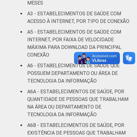
MESES
Sociedade da Informação (Cetic.br),
Pesquisa sobre o uso das Tecnologias de
A3 - ESTABELECIMENTOS DE SAÚDE COM
Informação e Comunicação nos
ACESSO À INTERNET, POR TIPO DE CONEXÃO
estabelecimentos de saúde brasileiros - TIC
A5 - ESTABELECIMENTOS DE SAÚDE COM
Saúde 2016.
INTERNET, POR FAIXA DE VELOCIDADE
MÁXIMA PARA DOWNLOAD DA PRINCIPAL
CONEXÃO
A6 - ESTABELECIMENTOS DE SAÚDE QUE
POSSUEM DEPARTAMENTO OU ÁREA DE
TECNOLOGIA DA INFORMAÇÃO
A6A - ESTABELECIMENTOS DE SAÚDE, POR
QUANTIDADE DE PESSOAS QUE TRABALHAM
NA ÁREA OU DEPARTAMENTO DE
TECNOLOGIA DA INFORMAÇÃO
A6B - ESTABELECIMENTOS DE SAÚDE, POR
EXISTÊNCIA DE PESSOAS QUE TRABALHAM