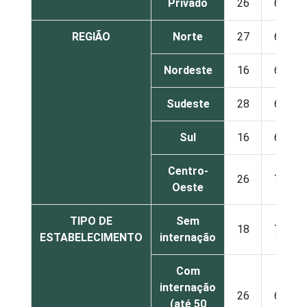
Privado
26
66
REGIÃO
Norte
27
64
Nordeste
16
69
Sudeste
28
66
Sul
16
67
Centro-
26
70
Oeste
TIPO DE
Sem
18
71
ESTABELECIMENTO
internação
Com
internação
26
66
(até 50