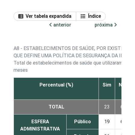
Ver tabela expandida
Índice
anterior
próxima
A8 - ESTABELECIMENTOS DE SAÚDE, POR EXISTÊNCI
QUE DEFINE UMA POLÍTICA DE SEGURANÇA DA INFO
Total de estabelecimentos de saúde que utilizaram a Int
meses
Percentual (%)
Sim
Não
TOTAL
23
67
ESFERA
Público
19
69
ADMINISTRATIVA