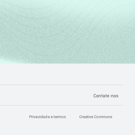
PÁGINA DE CONTA
Contate-nos
Privacidade e termos
Creative Commons