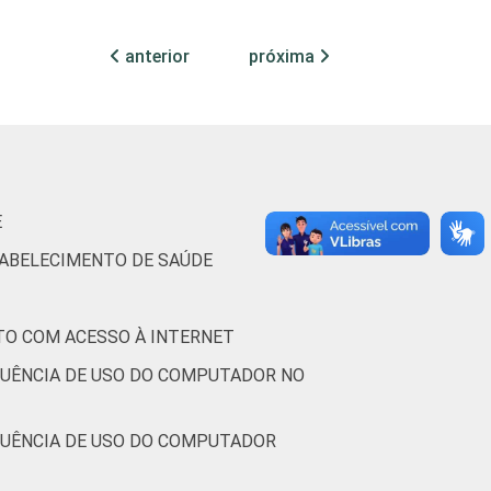
anterior
próxima
78
7
85
5
E
TABELECIMENTO DE SAÚDE
79
3
TO COM ACESSO À INTERNET
73
8
QUÊNCIA DE USO DO COMPUTADOR NO
77
6
QUÊNCIA DE USO DO COMPUTADOR
78
4