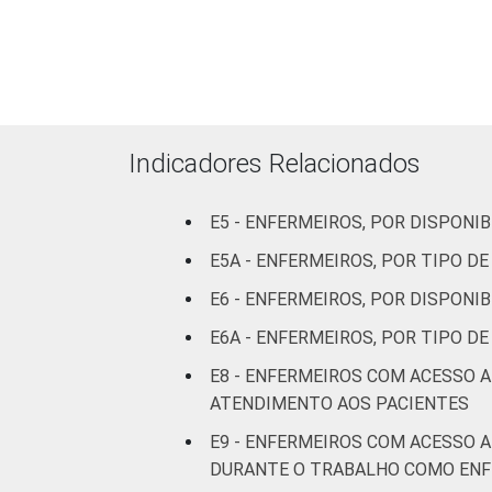
Com
internação
(mais de 50
leitos)
Indicadores Relacionados
FAIXA ETÁRIA
Até 30
anos
E5 - ENFERMEIROS, POR DISPON
De 31 a 40
E5A - ENFERMEIROS, POR TIPO 
anos
E6 - ENFERMEIROS, POR DISPONI
E6A - ENFERMEIROS, POR TIPO 
De 41 anos
ou mais
E8 - ENFERMEIROS COM ACESSO 
ATENDIMENTO AOS PACIENTES
LOCALIZAÇÃO
Capital
E9 - ENFERMEIROS COM ACESSO 
DURANTE O TRABALHO COMO EN
Interior