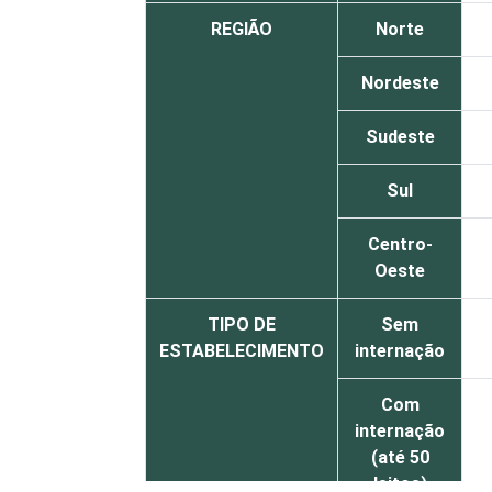
REGIÃO
Norte
Nordeste
Sudeste
Sul
Centro-
Oeste
TIPO DE
Sem
ESTABELECIMENTO
internação
Com
internação
(até 50
leitos)