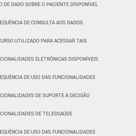
O DE DADO SOBRE O PACIENTE DISPONÍVEL
(Cetic.br), Pesquisa sobre o uso das
7.
REQUÊNCIA DE CONSULTA AOS DADOS
CURSO UTILIZADO PARA ACESSAR TAIS
CIONALIDADES ELETRÔNICAS DISPONÍVEIS
EQUÊNCIA DE USO DAS FUNCIONALIDADES
CIONALIDADES DE SUPORTE À DECISÃO
NCIONALIDADES DE TELESSAÚDE
EQUÊNCIA DE USO DAS FUNCIONALIDADES