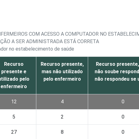
ENFERMEIROS COM ACESSO A COMPUTADOR NO ESTABELECIM
AÇÃO A SER ADMINISTRADA ESTÁ CORRETA
ador no estabelecimento de saúde
Recurso
Recurso presente,
Recurso presente
presente e
mas não utilizado
não soube respond
utilizado pelo
pelo enfermeiro
não respondeu se u
enfermeiro
12
4
0
5
2
0
27
8
0