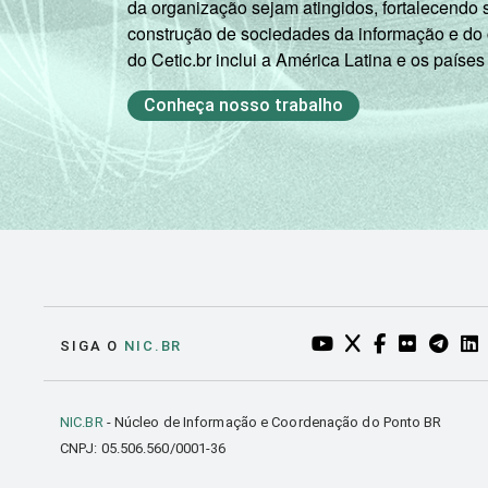
da organização sejam atingidos, fortalecendo 
construção de sociedades da informação e do
do Cetic.br inclui a América Latina e os países
Conheça nosso trabalho
YOUTUBE DO NIC.BR
TWITTER DO NIC
FACEBOOK DO
FLICKR DO
TELEGR
LI
SIGA O
NIC.BR
NIC.BR
- Núcleo de Informação e Coordenação do Ponto BR
CNPJ: 05.506.560/0001-36