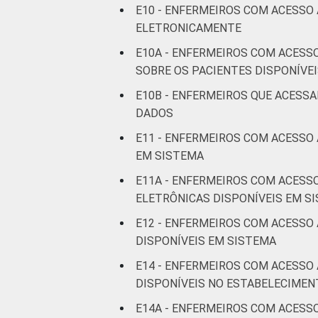
E10 - ENFERMEIROS COM ACESSO
Fonte: CGI.br/NIC.br, Centro Regional 
ELETRONICAMENTE
tecnologias de informação e comunicaç
E10A - ENFERMEIROS COM ACESS
SOBRE OS PACIENTES DISPONÍVE
E10B - ENFERMEIROS QUE ACESS
DADOS
E11 - ENFERMEIROS COM ACESSO
EM SISTEMA
E11A - ENFERMEIROS COM ACESS
ELETRÔNICAS DISPONÍVEIS EM S
E12 - ENFERMEIROS COM ACESSO
DISPONÍVEIS EM SISTEMA
E14 - ENFERMEIROS COM ACESSO
DISPONÍVEIS NO ESTABELECIMEN
E14A - ENFERMEIROS COM ACESS