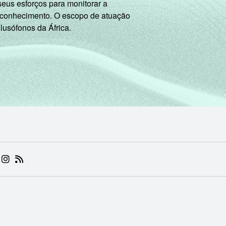
seus esforços para monitorar a
 conhecimento. O escopo de atuação
 lusófonos da África.
 (ABRE EM NOVA ABA)
.BR (ABRE EM NOVA ABA)
 NIC.BR (ABRE EM NOVA ABA)
 NIC.BR (ABRE EM NOVA ABA)
AM DO NIC.BR (ABRE EM NOVA ABA)
NKEDIN DO NIC.BR (ABRE EM NOVA ABA)
INSTAGRAM DO NIC.BR (ABRE EM NOVA ABA)
RSS DO NIC.BR (ABRE EM NOVA ABA)