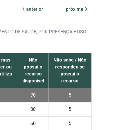
anterior
próxima
ENTO DE SAÚDE, POR PRESENÇA E USO
, mas
Não
Não sabe / Não
er ou
possui o
respondeu se
tiliza
recurso
possui o
disponível
recurso
78
5
88
5
60
5