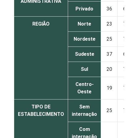
ADMINISTRATIVA
Privado
36
61
REGIÃO
Norte
23
73
Nordeste
25
70
Sudeste
37
60
Sul
20
72
Centro-
19
70
Oeste
TIPO DE
Sem
25
70
ESTABELECIMENTO
internação
Com
internação