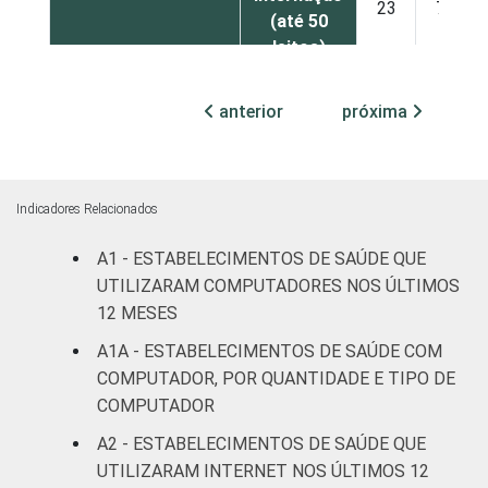
23
70
(até 50
leitos)
Com
anterior
próxima
internação
54
43
(mais de
50 leitos)
Indicadores Relacionados
Serviço de
A1 - ESTABELECIMENTOS DE SAÚDE QUE
apoio à
45
49
diagnose e
UTILIZARAM COMPUTADORES NOS ÚLTIMOS
terapia
12 MESES
A1A - ESTABELECIMENTOS DE SAÚDE COM
LOCALIZAÇÃO
Capital
40
53
COMPUTADOR, POR QUANTIDADE E TIPO DE
COMPUTADOR
Interior
25
70
A2 - ESTABELECIMENTOS DE SAÚDE QUE
UTILIZARAM INTERNET NOS ÚLTIMOS 12
Fonte: CGI.br/NIC.br, Centro Regional de