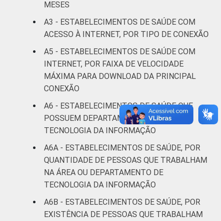
MESES
Estudos para o Desenvolvimento da
Sociedade da Informação (Cetic.br),
A3 - ESTABELECIMENTOS DE SAÚDE COM
Pesquisa sobre o uso das tecnologias de
ACESSO À INTERNET, POR TIPO DE CONEXÃO
informação e comunicação nos
A5 - ESTABELECIMENTOS DE SAÚDE COM
estabelecimentos de saúde brasileiros - TIC
INTERNET, POR FAIXA DE VELOCIDADE
Saúde 2017.
MÁXIMA PARA DOWNLOAD DA PRINCIPAL
CONEXÃO
A6 - ESTABELECIMENTOS DE SAÚDE QUE
POSSUEM DEPARTAMENTO OU ÁREA DE
TECNOLOGIA DA INFORMAÇÃO
A6A - ESTABELECIMENTOS DE SAÚDE, POR
QUANTIDADE DE PESSOAS QUE TRABALHAM
NA ÁREA OU DEPARTAMENTO DE
TECNOLOGIA DA INFORMAÇÃO
A6B - ESTABELECIMENTOS DE SAÚDE, POR
EXISTÊNCIA DE PESSOAS QUE TRABALHAM