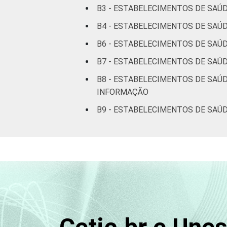
B3 - ESTABELECIMENTOS DE SAÚ
DE SAÚDE
Não UBS
B4 - ESTABELECIMENTOS DE SAÚD
LOCALIZAÇÃO
Capital
B6 - ESTABELECIMENTOS DE SAÚ
Interior
B7 - ESTABELECIMENTOS DE SAÚ
B8 - ESTABELECIMENTOS DE SAÚD
Fonte: CGI/NIC.br, Centro Regional de
INFORMAÇÃO
tecnologias de informação e comunicaç
B9 - ESTABELECIMENTOS DE SAÚ
¹Cada item apresentado se refere apena