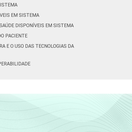
SISTEMA
17
45
29
61
ÍVEIS EM SISTEMA
24
47
26
80
 SAÚDE DISPONÍVEIS EM SISTEMA
24
45
25
54
DO PACIENTE
RA E O USO DAS TECNOLOGIAS DA
tic.br), Pesquisa sobre o uso das
9.
PERABILIDADE