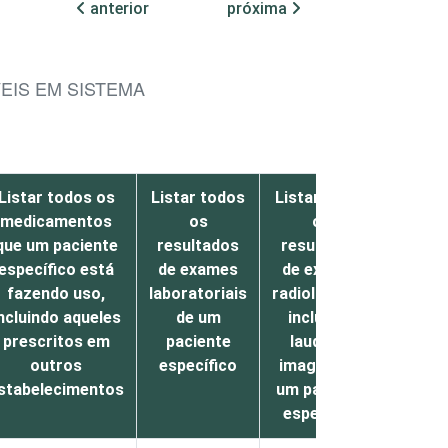
anterior
próxima
EIS EM SISTEMA
Listar todos os
Listar todos
Listar todos
Agen
medicamentos
os
os
consul
que um paciente
resultados
resultados
exam
específico está
de exames
de exames
ou
fazendo uso,
laboratoriais
radiológicos,
cirurg
ncluindo aqueles
de um
incluindo
prescritos em
paciente
laudos e
outros
específico
imagens de
stabelecimentos
um paciente
específico