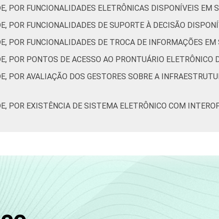
DE, POR FUNCIONALIDADES ELETRÔNICAS DISPONÍVEIS EM 
37
33
28
29
E, POR FUNCIONALIDADES DE SUPORTE À DECISÃO DISPON
38
33
32
32
DE, POR FUNCIONALIDADES DE TROCA DE INFORMAÇÕES EM
39
33
34
30
DE, POR PONTOS DE ACESSO AO PRONTUÁRIO ELETRÔNICO 
E, POR AVALIAÇÃO DOS GESTORES SOBRE A INFRAESTRUTU
 Estudos para o Desenvolvimento da Sociedade da Informação (Ce
ão nos estabelecimentos de saúde brasileiros - TIC Saúde 201
DE, POR EXISTÊNCIA DE SISTEMA ELETRÔNICO COM INTERO
s aos resultados da alternativa 'Sim'.