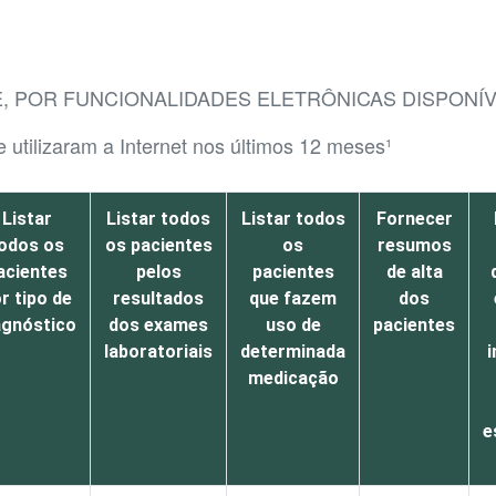
E, POR FUNCIONALIDADES ELETRÔNICAS DISPONÍV
 utilizaram a Internet nos últimos 12 meses¹
Listar
Listar todos
Listar todos
Fornecer
odos os
os pacientes
os
resumos
acientes
pelos
pacientes
de alta
r tipo de
resultados
que fazem
dos
agnóstico
dos exames
uso de
pacientes
laboratoriais
determinada
i
medicação
e