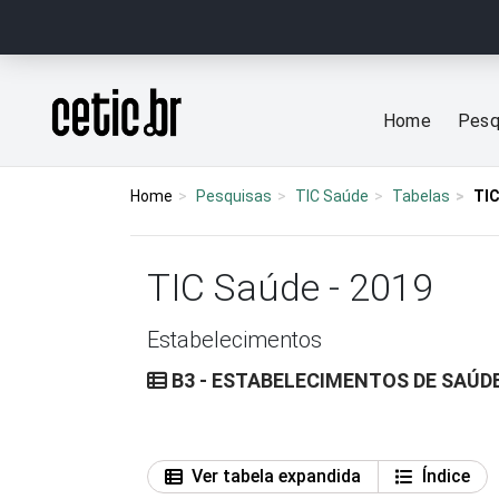
Ir para o conteúdo
Página inicial
Home
Pesq
Home
Pesquisas
TIC Saúde
Tabelas
TIC
TIC Saúde - 2019
Estabelecimentos
B3 - ESTABELECIMENTOS DE SAÚD
Ver tabela expandida
Índice