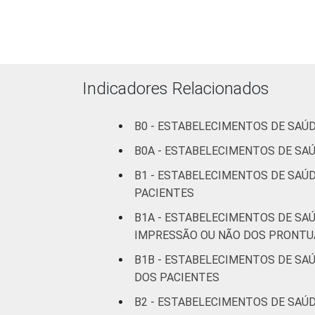
ESTABELECIMENTO
internação
Com
internação
(até 50
Indicadores Relacionados
leitos)
Com
B0 - ESTABELECIMENTOS DE SAÚ
internação
B0A - ESTABELECIMENTOS DE SA
(mais de
50 leitos)
B1 - ESTABELECIMENTOS DE SAÚ
PACIENTES
Serviço de
B1A - ESTABELECIMENTOS DE SA
apoio à
IMPRESSÃO OU NÃO DOS PRONTU
diagnose e
B1B - ESTABELECIMENTOS DE SA
terapia
DOS PACIENTES
IDENTIFICAÇÃO DE
UBS
B2 - ESTABELECIMENTOS DE SAÚ
UNIDADE BÁSICA