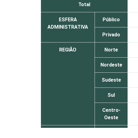
Total
ESFERA
Público
ADMINISTRATIVA
Privado
REGIÃO
Norte
Nordeste
Sudeste
Sul
Centro-
Oeste
TIPO DE
Sem